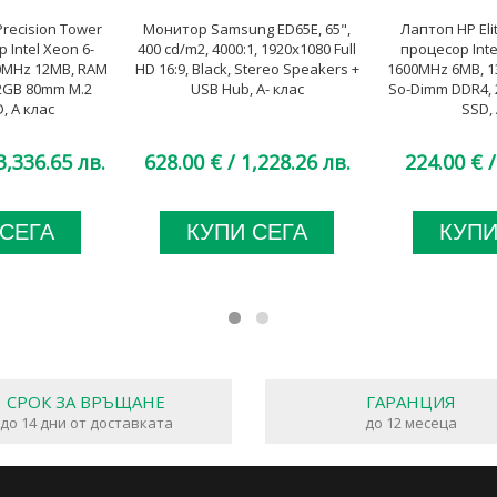
recision Tower
Монитор Samsung ED65E, 65",
Лаптоп HP Eli
 Intel Xeon 6-
400 cd/m2, 4000:1, 1920x1080 Full
процесор Intel
00MHz 12MB, RAM
HD 16:9, Black, Stereo Speakers +
1600MHz 6MB, 1
2GB 80mm M.2
USB Hub, A- клас
So-Dimm DDR4, 
, A клас
SSD, 
3,336.65 лв.
628.00 €
/ 1,228.26 лв.
224.00 €
/
 СЕГА
КУПИ СЕГА
КУПИ
СРОК ЗА ВРЪЩАНЕ
ГАРАНЦИЯ
до 14 дни от доставката
до 12 месеца