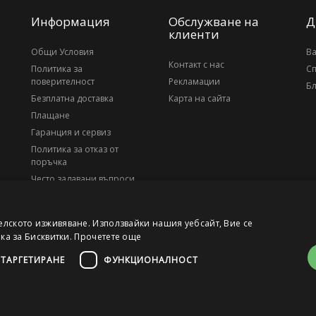
Информация
Обслужване на
Д
клиенти
Общи Условия
В
Контакт с нас
Политика за
С
поверителност
Рекламации
Бл
Безплатна доставка
Карта на сайта
Плащане
Гаранция и сервиз
Политика за отказ от
поръчка
Често задавани въпроси
За нас
елското изживяване. Използвайки нашия уебсайт, Вие се
ика за Бисквитки.
Прочетете още
ТАРГЕТИРАНЕ
ФУНКЦИОНАЛНОСТ
, ЕИК 203010795