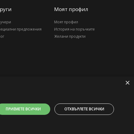
руги
Моят профил
аучери
Моят профил
пециални предложения
История на поръчките
ог
Желани продукти
×
ПРИЕМЕТЕ ВСИЧКИ
ОТХВЪРЛЕТЕ ВСИЧКИ