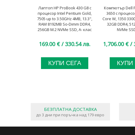
Лаптоп HP ProBook 430 G8 с
Компютър Dell P
процесор Intel Pentium Gold,
3650 с процесор
7505 up to 3.50GHz 4MB, 13.3",
Core W, 1350 33
RAM 8192MB So-Dimm DDR4,
32GB DDR4, 51
256GB M.2 NVMe SSD, A- клас
NVMe SSD
169.00 €
/ 330.54 лв.
1,706.00 €
/ 
КУПИ СЕГА
КУПИ
БЕЗПЛАТНА ДОСТАВКА
до 3 дни при поръчка над 179 евро