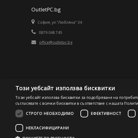
OutletPC.bg
София, ул."Любляна" 34
0879 048 745
office@outletpc.bg
Този уебсайт използва бисквитки
Този уебсайт използва бисквитки за подобряване на потребит
съгласявате с всички бисквитки в съответствие с нашата Полит
СТРОГО НЕОБХОДИМО
ЕФЕКТИВНОСТ
©2026 OutletPC.bg, Всички права запазени! Ди Ес Ай ООД
НЕКЛАСИФИЦИРАНИ