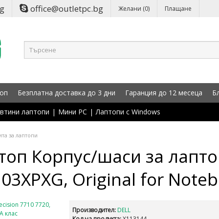
bg
office@outletpc.bg
Желани (0)
Плащане
оп
Безплатна доставка до 3 дни
Гаранция до 12 месеца
Б
втини лаптопи
|
Мини PC
|
Лаптопи с Windows
та за лаптопи
оп Корпус/шаси за лаптоп 
:03XPXG, Original for Noteb
Производител:
DELL
Код на продукта:
X113144