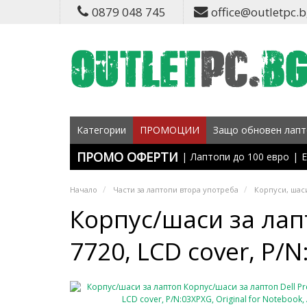
0879 048 745
office@outletpc.
Категории
ПРОМОЦИИ
Защо обновен лапт
ПРОМО ОФЕРТИ
|
Лаптопи до 100 евро
|
Е
Начало
Части за лаптопи втора употреба
Корпуси, шаси
Корпус/шаси за лапт
7720, LCD cover, P/N