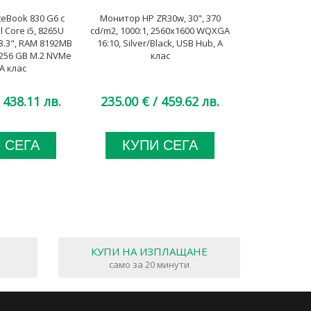
teBook 830 G6 с
Монитор HP ZR30w, 30", 370
Монитор Phi
 Core i5, 8265U
cd/m2, 1000:1, 2560x1600 WQXGA
23.8", 250
3.3", RAM 8192MB
16:10, Silver/Black, USB Hub, А
1920x1080 Ful
256 GB M.2 NVMe
клас
Stereo Speak
A клас
 438.11 лв.
235.00 €
/ 459.62 лв.
81.00 €
/
 СЕГА
КУПИ СЕГА
КУП
КУПИ НА ИЗПЛАЩАНЕ
само за 20 минути