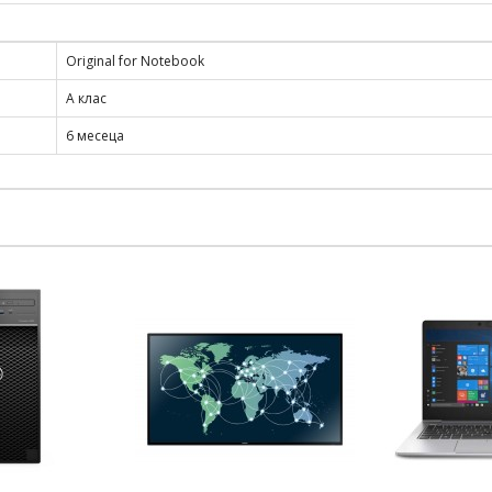
Original for Notebook
A клас
6 месеца