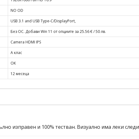
NO OD
USB 3.1 and USB Type-C/DisplayPort,
Без ОС. Добави Win 11 от опциите за 25.56 € / 50 лв.
Camera HDMI IPS
A клас
OK
12 месеца
ълно изправен и 100% тестван. Визуално има леки след