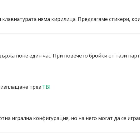
и клавиатурата няма кирилица. Предлагаме стикери, ко
ържа поне един час. При повечето бройки от тази партид
 изплащане през
TBI
ртна игрална конфигурация, но на него могат да се игра