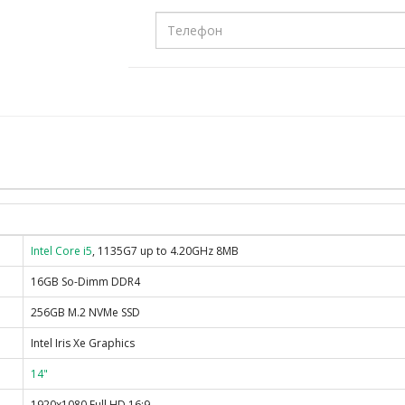
Intel Core i5
, 1135G7 up to 4.20GHz 8MB
16GB So-Dimm DDR4
256GB M.2 NVMe SSD
Intel Iris Xe Graphics
14"
1920x1080 Full HD 16:9