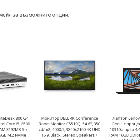
мейл за възможните опции.
iteDesk 800 G4
Монитор DELL 4K Conference
Лаптоп Lenov
el Core i5, 8500
Room Monitor C5519Q, 54.6", 350
Gen 1 с процесо
AM 8192MB So-
cd/m2, 4000:1, 3840x2160 4K UHD
10310U up to 4.
6GB M.2 NVMe
16:9, Black, Stereo Speakers +
RAM 16GB DDR4