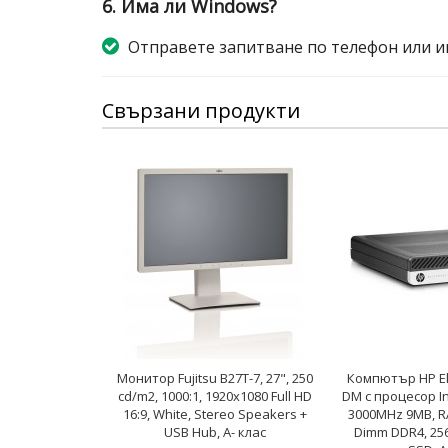
6. Има ли Windows?
Отправете запитване по телефон или и
Свързани продукти
Монитор Fujitsu B27T-7, 27", 250
Компютър HP El
cd/m2, 1000:1, 1920x1080 Full HD
DM с процесор Int
16:9, White, Stereo Speakers +
3000MHz 9MB, R
USB Hub, A- клас
Dimm DDR4, 25