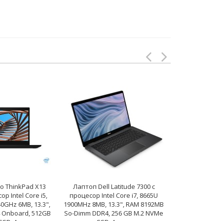
o ThinkPad X13
Лаптоп Dell Latitude 7300 с
Лаптоп Dell
р Intel Core i5,
процесор Intel Core i7, 8665U
процесор Intel
40GHz 6MB, 13.3",
1900MHz 8MB, 13.3", RAM 8192MB
to 4.20GHz 
 Onboard, 512GB
So-Dimm DDR4, 256 GB M.2 NVMe
8192MB So-D