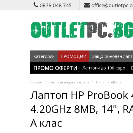
0879 048 745
office@outletpc.
Категории
ПРОМОЦИИ
Защо обновен лапт
ПРОМО ОФЕРТИ
|
Лаптопи до 100 евро
|
Е
Начало
Лаптопи втора употреба
HP
ProBook
Лаптоп HP ProBook 4
4.20GHz 8MB, 14", 
A клас