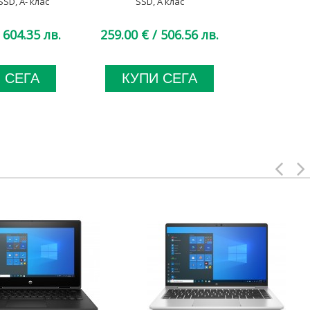
SD, A- клас
SSD, A клас
M.2 NVMe
 604.35 лв.
259.00 €
/ 506.56 лв.
194.00 €
 СЕГА
КУПИ СЕГА
КУП