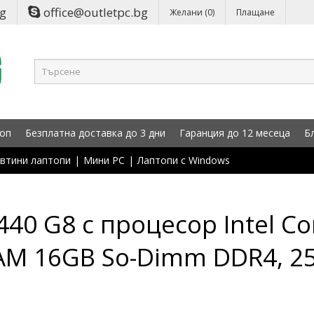
bg
office@outletpc.bg
Желани (0)
Плащане
оп
Безплатна доставка до 3 дни
Гаранция до 12 месеца
Б
втини лаптопи
|
Мини PC
|
Лаптопи с Windows
40 G8 с процесор Intel Cor
RAM 16GB So-Dimm DDR4, 2