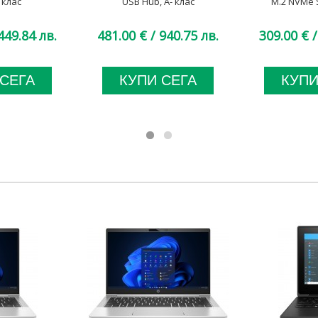
 клас
USB Hub, A- клас
M.2 NVMe S
449.84 лв.
481.00 €
/ 940.75 лв.
309.00 €
/
 СЕГА
КУПИ СЕГА
КУПИ