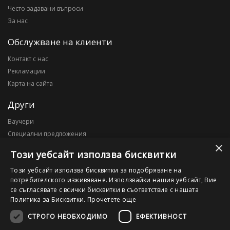
Често задавани въпроси
За нас
Обслужване на клиенти
Контакт с нас
Рекламации
Карта на сайта
Други
Ваучери
Специални предложения
×
Блог
Този уебсайт използва бисквитки
Моят профил
Този уебсайт използва бисквитки за подобряване на
потребителското изживяване. Използвайки нашия уебсайт, Вие
Моят профил
се съгласявате с всички бисквитки в съответствие с нашата
История на поръчките
Политика за Бисквитки.
Прочетете още
Желани продукти
СТРОГО НЕОБХОДИМО
ЕФЕКТИВНОСТ