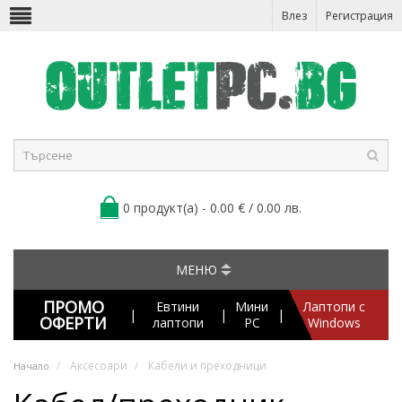
Влез
Регистрация
0 продукт(а) - 0.00 € / 0.00 лв.
МЕНЮ
ПРОМО
Евтини
Мини
Лаптопи с
|
|
|
ОФЕРТИ
лаптопи
PC
Windows
Аксесоари
Кабели и преходници
Начало