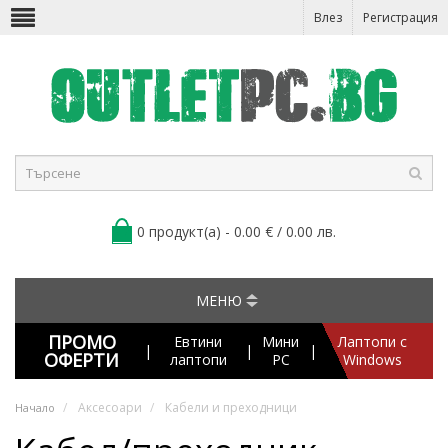
Влез
Регистрация
0 продукт(а) - 0.00 € / 0.00 лв.
МЕНЮ
ПРОМО
Евтини
Мини
Лаптопи с
|
|
|
ОФЕРТИ
лаптопи
PC
Windows
Аксесоари
Кабели и преходници
Начало