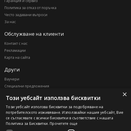
Гаранция и сервиз
Политика за отказ от поръчка
Често задавани въпроси
За нас
Обслужване на клиенти
Контакт с нас
Рекламации
Карта на сайта
Други
Ваучери
Специални предложения
×
Блог
Този уебсайт използва бисквитки
Моят профил
Този уебсайт използва бисквитки за подобряване на
потребителското изживяване. Използвайки нашия уебсайт, Вие
Моят профил
се съгласявате с всички бисквитки в съответствие с нашата
История на поръчките
Политика за Бисквитки.
Прочетете още
Желани продукти