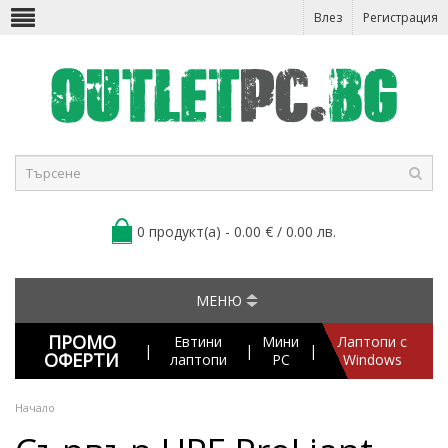
Влез
Регистрация
0 продукт(а) - 0.00 € / 0.00 лв.
МЕНЮ
ПРОМО
Евтини
Мини
Лаптопи с
|
|
|
ОФЕРТИ
лаптопи
PC
Windows
Начало