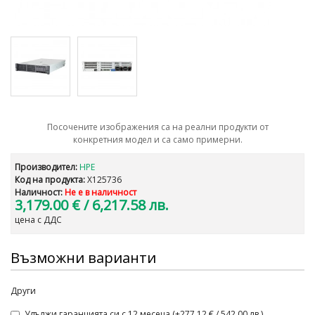
Посочените изображения са на реални продукти от
конкретния модел и са само примерни.
Производител:
HPE
Код на продукта:
X125736
Наличност:
Не е в наличност
3,179.00 €
/ 6,217.58 лв.
цена с ДДС
Възможни варианти
Други
Удължи гаранцията си с 12 месеца (+277.12 € / 542.00 лв.)