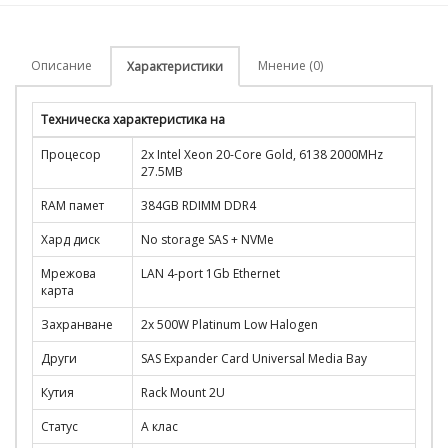
Описание
Мнение (0)
Характеристики
Техническа характеристика на
Процесор
2x Intel Xeon 20-Core Gold, 6138 2000MHz
27.5MB
RAM памет
384GB RDIMM DDR4
Хард диск
No storage SAS + NVMe
Мрежова
LAN 4-port 1Gb Ethernet
карта
Захранване
2x 500W Platinum Low Halogen
Други
SAS Expander Card Universal Media Bay
Кутия
Rack Mount 2U
Статус
A клас