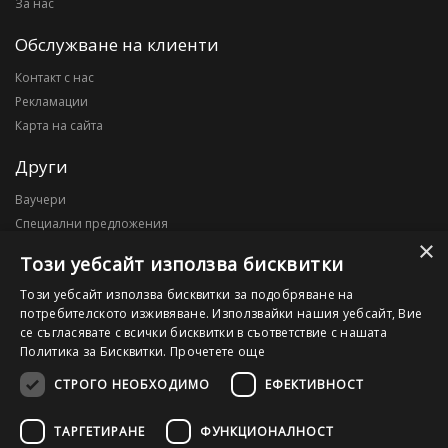
За нас
Обслужване на клиенти
Контакт с нас
Рекламации
Карта на сайта
Други
Ваучери
Специални предложения
×
Блог
Този уебсайт използва бисквитки
Моят профил
Този уебсайт използва бисквитки за подобряване на
потребителското изживяване. Използвайки нашия уебсайт, Вие
Моят профил
се съгласявате с всички бисквитки в съответствие с нашата
История на поръчките
Политика за Бисквитки.
Прочетете още
Желани продукти
СТРОГО НЕОБХОДИМО
ЕФЕКТИВНОСТ
ТАРГЕТИРАНЕ
ФУНКЦИОНАЛНОСТ