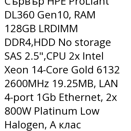
Сървър HPE ProLiant
DL360 Gen10, RAM
128GB LRDIMM
DDR4,HDD No storage
SAS 2.5",CPU 2x Intel
Xeon 14-Core Gold 6132
2600MHz 19.25MB, LAN
4-port 1Gb Ethernet, 2x
800W Platinum Low
Halogen, A клас