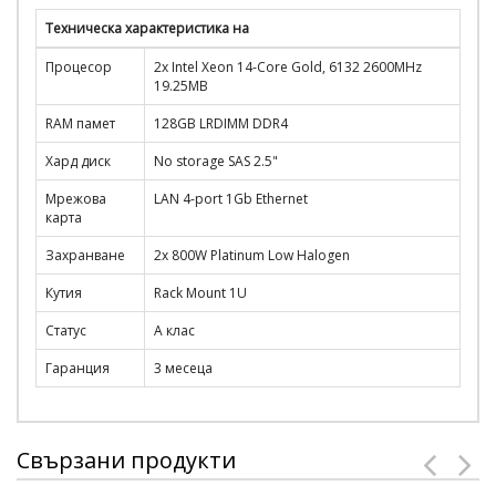
Техническа характеристика на
Процесор
2x Intel Xeon 14-Core Gold, 6132 2600MHz
19.25MB
RAM памет
128GB LRDIMM DDR4
Хард диск
No storage SAS 2.5"
Мрежова
LAN 4-port 1Gb Ethernet
карта
Захранване
2x 800W Platinum Low Halogen
Кутия
Rack Mount 1U
Статус
A клас
Гаранция
3 месеца
Свързани продукти