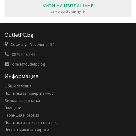
КУПИ НА ИЗПЛАЩАНЕ
само за 20 минути
OutletPC.bg
София, ул."Любляна" 34
0879 048 745
office@outletpc.bg
Информация
Общи Условия
Политика за поверителност
Безплатна доставка
Плащане
Гаранция и сервиз
Политика за отказ от поръчка
Често задавани въпроси