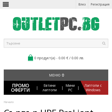
Влез
Регистрация
0 продукт(а) - 0.00 € / 0.00 лв.
МЕНЮ
ПРОМО
Евтини
Мини
Лаптопи с
|
|
|
ОФЕРТИ
лаптопи
PC
Windows
Начало