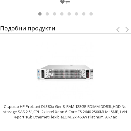
Подобни продукти
Сървър HP ProLiant DL380p Gen8, RAM 128GB RDIMM DDR3L,HDD No
storage SAS 2.5",CPU 2x Intel Xeon 6-Core E5 2640 2500MHz 15MB, LAN
4-port 1Gb Ethernet FlexibleLOM, 2x 460W Platinum, A клас