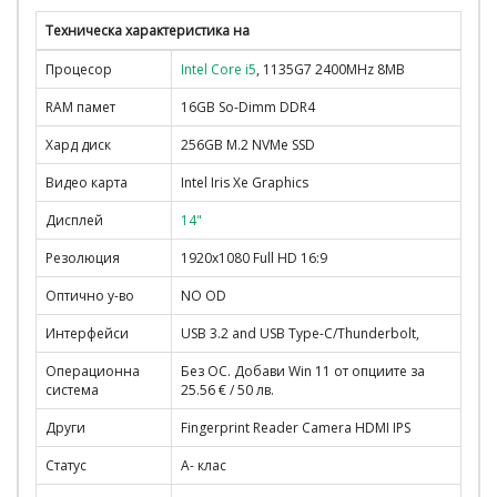
Техническа характеристика на
Процесор
Intel Core i5
, 1135G7 2400MHz 8MB
RAM памет
16GB So-Dimm DDR4
Хард диск
256GB M.2 NVMe SSD
Видео карта
Intel Iris Xe Graphics
Дисплей
14"
Резолюция
1920x1080 Full HD 16:9
Оптично у-во
NO OD
Интерфейси
USB 3.2 and USB Type-C/Thunderbolt,
Операционна
Без ОС. Добави Win 11 от опциите за
система
25.56 € / 50 лв.
Други
Fingerprint Reader Camera HDMI IPS
Статус
A- клас