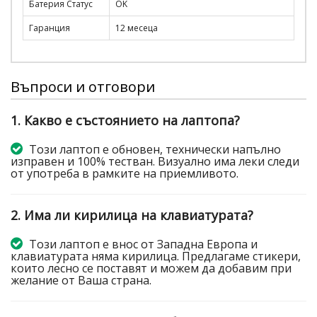
Батерия Статус
OK
Гаранция
12 месеца
Въпроси и отговори
1. Какво е състоянието на лаптопа?
Този лаптоп е обновен, технически напълно
изправен и 100% тестван. Визуално има леки следи
от употреба в рамките на приемливото.
2. Има ли кирилица на клавиатурата?
Този лаптоп е внос от Западна Европа и
клавиатурата няма кирилица. Предлагаме стикери,
които лесно се поставят и можем да добавим при
желание от Ваша страна.