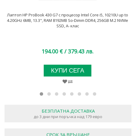
Лаптоп HP ProBook 430 G7 с процесор Intel Core i5, 10210U up to
4.20GHz 6MB, 13.3", RAM 8192MB So-Dimm DDR4, 256GB M.2 NVMe
SSD, A- клас
194.00 €
/ 379.43 лв.
КУПИ СЕГА
БЕЗПЛАТНА ДОСТАВКА
до 3 дни при поръчка над 179 евро
СРОК ЗА ВРЪЩАНЕ