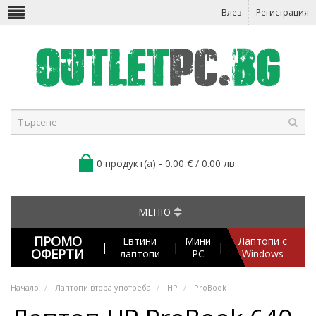
Влез
Регистрация
0 продукт(а) - 0.00 € / 0.00 лв.
МЕНЮ
ПРОМО
Евтини
Мини
Лаптопи с
|
|
|
ОФЕРТИ
лаптопи
PC
Windows
Начало
Лаптопи втора употреба
HP
ProBook