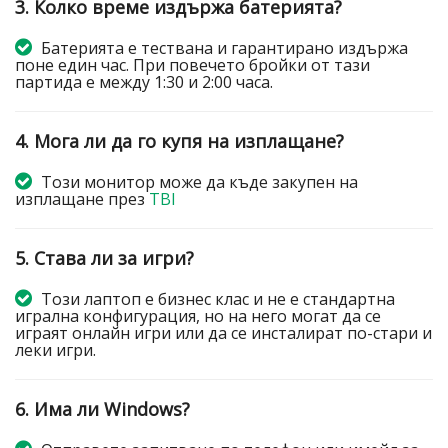
3. Колко време издържа батерията?
Батерията е тествана и гарантирано издържа
поне един час. При повечето бройки от тази
партида е между 1:30 и 2:00 часа.
4. Мога ли да го купя на изплащане?
Този монитор може да къде закупен на
изплащане през
TBI
5. Става ли за игри?
Този лаптоп е бизнес клас и не е стандартна
игрална конфигурация, но на него могат да се
играят онлайн игри или да се инсталират по-стари и
леки игри.
6. Има ли Windows?