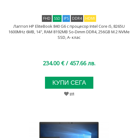
FHD
SSD
IPS
DDR4
HDMI
Лаптоп HP EliteBook 840 G6 с процесор Intel Core i5, 8265U
1600MHz 6MB, 14", RAM 8192MB So-Dimm DDR4, 256GB M.2 NVMe
SSD, A- клас
234.00 €
/ 457.66 лв.
КУПИ СЕГА