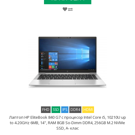
FHD
SSD
IPS
DDR4
HDMI
Лаптоп HP EliteBook 840 G7 с процесор Intel Core i5, 10210U up
to 4.20GHz 6MB, 14", RAM 8GB So-Dimm DDR4, 256GB M.2 NVMe
SSD, A- клас