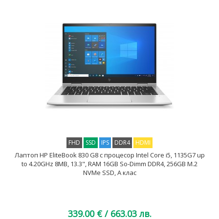
FHD
SSD
IPS
DDR4
HDMI
Лаптоп HP EliteBook 830 G8 с процесор Intel Core i5, 1135G7 up
to 4.20GHz 8MB, 13.3", RAM 16GB So-Dimm DDR4, 256GB M.2
NVMe SSD, A клас
339.00 €
/ 663.03 лв.