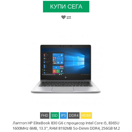
КУПИ СЕГА
FHD
SSD
IPS
DDR4
HDMI
Лаптоп HP EliteBook 830 G6 с процесор Intel Core i5, 8365U
1600MHz 6MB, 13.3", RAM 8192MB So-Dimm DDR4, 256GB M.2