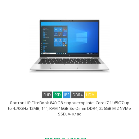
FHD
SSD
IPS
DDR4
HDMI
Лаптоп HP EliteBook 840 G8 с процесор Intel Core i7 1165G7 up
to 4.70GHz 12MB, 14", RAM 16GB So-Dimm DDR4, 256GB M.2 NVMe
SSD, A- клас