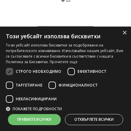
×
Този уебсайт използва бисквитки
Този уебсайт използва бисквитки за подобряване на
потребителското изживяване. Използвайки нашия уебсайт, Вие
се съгласявате с всички бисквитки в съответствие с нашата
Политика за Бисквитки.
Прочетете още
СТРОГО НЕОБХОДИМО
ЕФЕКТИВНОСТ
ТАРГЕТИРАНЕ
ФУНКЦИОНАЛНОСТ
FHD
SSD
IPS
DDR4
HDMI
НЕКЛАСИФИЦИРАНИ
Лаптоп HP EliteBook 830 G8 с процесор Intel Core i5, 1135G7 up
ПОКАЖЕТЕ ПОДРОБНОСТИ
to 4.20GHz 8MB, 13.3", RAM 16GB So-Dimm DDR4, 256GB M.2
NVMe SSD, A- клас
ПРИЕМЕТЕ ВСИЧКИ
ОТХВЪРЛЕТЕ ВСИЧКИ