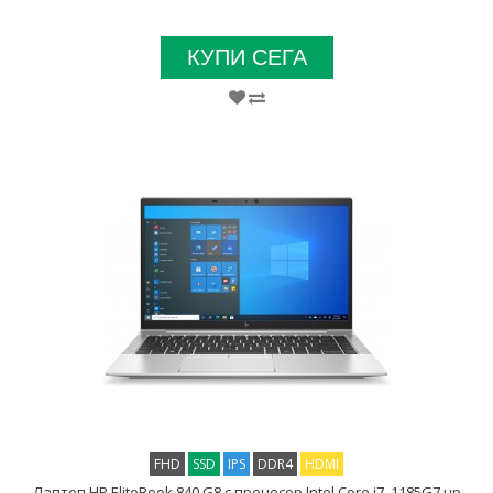
КУПИ СЕГА
FHD
SSD
IPS
DDR4
HDMI
Лаптоп HP EliteBook 840 G8 с процесор Intel Core i7, 1185G7 up