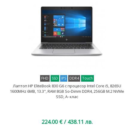
FHD
SSD
IPS
DDR4
Touch
Лаптоп HP EliteBook 830 G6 с процесор Intel Core i5, 8265U
1600MHz 6MB, 13.3", RAM 8GB So-Dimm DDR4, 256GB M.2 NVMe
SSD, A- клас
224.00 €
/ 438.11 лв.