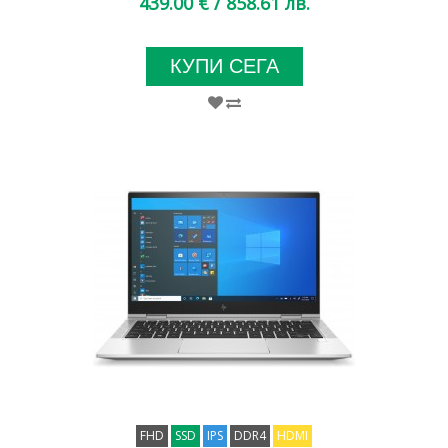
439.00 €
/ 858.61 лв.
КУПИ СЕГА
FHD
SSD
IPS
DDR4
HDMI