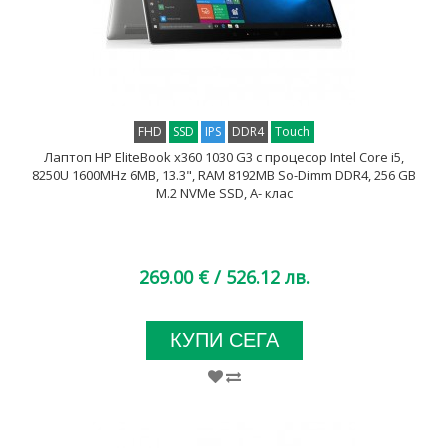
FHD
SSD
IPS
DDR4
Touch
Лаптоп HP EliteBook x360 1030 G3 с процесор Intel Core i5,
8250U 1600MHz 6MB, 13.3", RAM 8192MB So-Dimm DDR4, 256 GB
M.2 NVMe SSD, A- клас
269.00 €
/ 526.12 лв.
КУПИ СЕГА