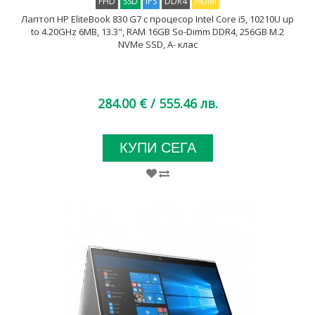
FHD
SSD
IPS
DDR4
HDMI
Лаптоп HP EliteBook 830 G7 с процесор Intel Core i5, 10210U up
to 4.20GHz 6MB, 13.3", RAM 16GB So-Dimm DDR4, 256GB M.2
NVMe SSD, A- клас
284.00 €
/ 555.46 лв.
КУПИ СЕГА