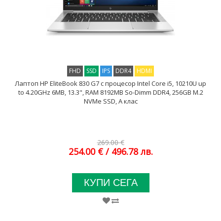
FHD
SSD
IPS
DDR4
HDMI
Лаптоп HP EliteBook 830 G7 с процесор Intel Core i5, 10210U up
to 4.20GHz 6MB, 13.3", RAM 8192MB So-Dimm DDR4, 256GB M.2
NVMe SSD, A клас
269.00 €
254.00 €
/ 496.78 лв.
КУПИ СЕГА