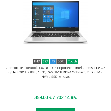
FHD
SSD
IPS
DDR4
Touch
Лаптоп HP EliteBook x360 830 G8 с процесор Intel Core i5 1135G7
up to 4.20GHz 8MB, 13.3", RAM 16GB DDR4 Onboard, 256GB M.2
NVMe SSD, A- клас
359.00 €
/ 702.14 лв.