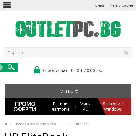
Влез
Регистрация
0 продукт(а) - 0.00 € / 0.00 лв.
МЕНЮ
ПРОМО
Евтини
Мини
Лаптопи с
|
|
|
ОФЕРТИ
лаптопи
PC
Windows
Лаптопи втора употреба
HP
EliteBook