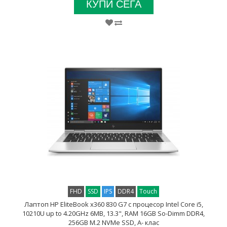
КУПИ СЕГА
FHD
SSD
IPS
DDR4
Touch
Лаптоп HP EliteBook x360 830 G7 с процесор Intel Core i5,
10210U up to 4.20GHz 6MB, 13.3", RAM 16GB So-Dimm DDR4,
256GB M.2 NVMe SSD, A- клас