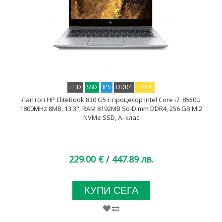
FHD
SSD
IPS
DDR4
HDMI
Лаптоп HP EliteBook 830 G5 с процесор Intel Core i7, 8550U
1800MHz 8MB, 13.3", RAM 8192MB So-Dimm DDR4, 256 GB M.2
NVMe SSD, A- клас
229.00 €
/ 447.89 лв.
КУПИ СЕГА