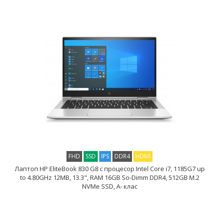
FHD
SSD
IPS
DDR4
HDMI
Лаптоп HP EliteBook 830 G8 с процесор Intel Core i7, 1185G7 up
to 4.80GHz 12MB, 13.3", RAM 16GB So-Dimm DDR4, 512GB M.2
NVMe SSD, A- клас