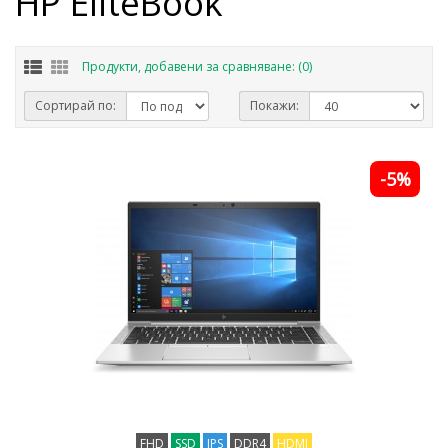
HP EliteBook
Продукти, добавени за сравняване: (0)
Сортирай по:
Покажи:
-5%
FHD
SSD
IPS
DDR4
HDMI