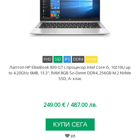
FHD
SSD
IPS
DDR4
HDMI
Лаптоп HP EliteBook 830 G7 с процесор Intel Core i5, 10210U up
to 4.20GHz 6MB, 13.3", RAM 8GB So-Dimm DDR4, 256GB M.2 NVMe
SSD, A- клас
249.00 €
/ 487.00 лв.
КУПИ СЕГА