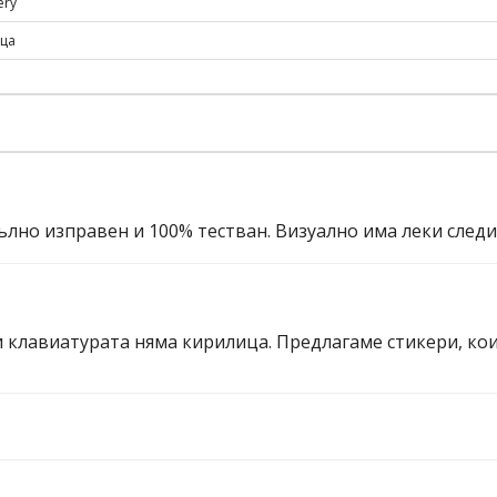
ery
еца
ълно изправен и 100% тестван. Визуално има леки след
и клавиатурата няма кирилица. Предлагаме стикери, ко