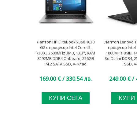
Лаптоп HP EliteBook x360 1030
Лаптоп Lenovo T
G2 с процесор Intel Core i5,
процесор Intel 
7300U 2600MHz 3MB, 13.3", RAM
1800MHz 8MB, 1
8192MB DDR4 Onboard, 256GB
So-Dimm DDR4, 2
M.2 SATA SSD, A- клас
SSD, A
169.00 €
/ 330.54 лв.
249.00 €
/ 
КУПИ СЕГА
КУПИ