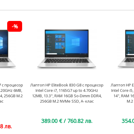
-%
7 с процесор
Лаптоп HP EliteBook 830 G8 с процесор
Лаптоп HP E
 4.20GHz 6MB,
Intel Core i7, 1165G7 up to 4.70GHz
Intel Core i
4, 256GB M.2
12MB, 13.3", RAM 16GB So-Dimm DDR4,
14", RAM 1
ас
256GB M.2 NVMe SSD, A- клас
M.2
389.00 €
/ 760.82 лв.
354.
8 лв.