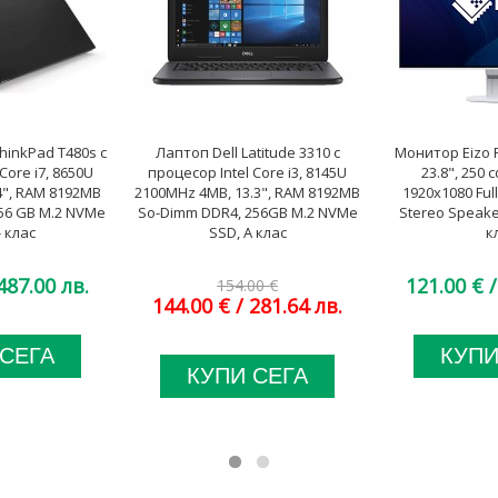
hinkPad T480s с
Лаптоп Dell Latitude 3310 с
Монитор Eizo F
Core i7, 8650U
процесор Intel Core i3, 8145U
23.8", 250 c
4", RAM 8192MB
2100MHz 4MB, 13.3", RAM 8192MB
1920x1080 Full
56 GB M.2 NVMe
So-Dimm DDR4, 256GB M.2 NVMe
Stereo Speake
- клас
SSD, A клас
к
487.00 лв.
121.00 €
/
154.00 €
144.00 €
/ 281.64 лв.
 СЕГА
КУПИ
КУПИ СЕГА