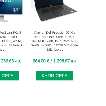
lexScan EV2451,
Лаптоп Dell Precision 5540 с
Монитор Fujits
d/m2, 1000:1,
процесор Intel Core i7 9850H
250 cd/qm, 1
 HD 16:9, White,
2600MHz 12MB, 15.6", RAM 32GB
WSXGA+16:10
rs + USB Hub, А
So-Dimm DDR4, 512GB M.2 NVMe
Speakers + 
лас
SSD, A клас
 236.66 лв.
664.00 €
/ 1,298.67 лв.
39.00 €
 СЕГА
КУПИ СЕГА
КУП