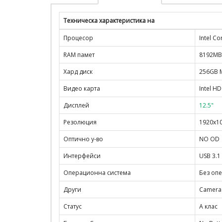
Техническа характеристика на
Процесор
Intel C
RAM памет
8192MB
Хард диск
256GB M
Видео карта
Intel H
Дисплей
12.5"
Резолюция
1920x10
Оптично у-во
NO OD
Интерфейси
USB 3.1
Операционна система
Без оп
Други
Camera 
Статус
A клас