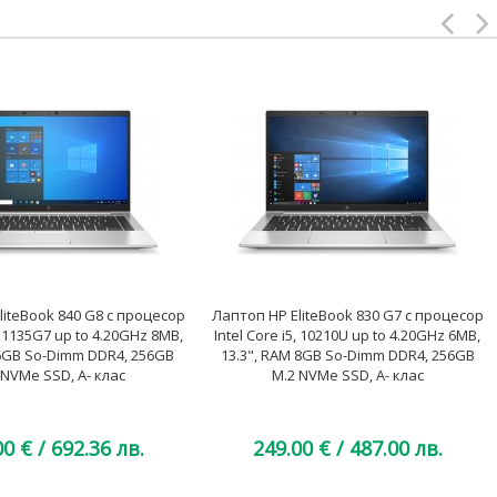
liteBook 840 G8 с процесор
Лаптоп HP EliteBook 830 G7 с процесор
5, 1135G7 up to 4.20GHz 8MB,
Intel Core i5, 10210U up to 4.20GHz 6MB,
6GB So-Dimm DDR4, 256GB
13.3", RAM 8GB So-Dimm DDR4, 256GB
 NVMe SSD, A- клас
M.2 NVMe SSD, A- клас
00 €
/ 692.36 лв.
249.00 €
/ 487.00 лв.