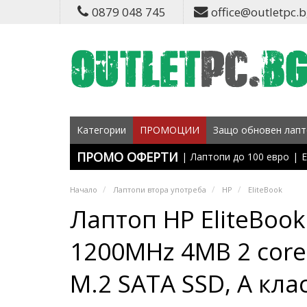
0879 048 745
office@outletpc.
Категории
ПРОМОЦИИ
Защо обновен лапт
ПРОМО ОФЕРТИ
|
Лаптопи до 100 евро
|
Е
Начало
Лаптопи втора употреба
HP
EliteBook
Лаптоп HP EliteBook 
1200MHz 4MB 2 cores
M.2 SATA SSD, A кла