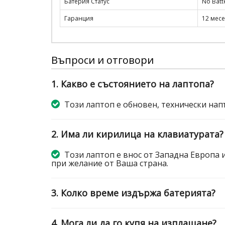
Батерия Статус
No Batt
Гаранция
12 мес
Въпроси и отговори
1. Какво е състоянието на лаптопа?
Този лаптоп е обновен, технически нап
2. Има ли кирилица на клавиатурата?
Този лаптоп е внос от Западна Европа 
при желание от Ваша страна.
3. Колко време издържа батерията?
4. Мога ли да го купя на изплащане?