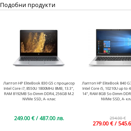
Подобни продукти
Лаптоп HP EliteBook 830 G5 с процесор
Лаптоп HP EliteBook 840 G
Intel Core i7, 8550U 1800MHz 8MB, 13.3",
Intel Core i5, 10210U up to
RAM 8192MB So-Dimm DDR4, 256GB M.2
14", RAM 8GB So-Dimm DDR
NVMe SSD, A- клас
NVMe SSD, A- кл
249.00 €
/ 487.00 лв.
294.00 €
279.00 €
/ 545.6