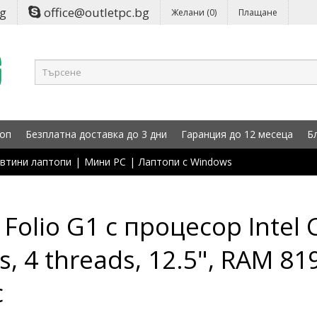
bg
office@outletpc.bg
Желани (0)
Плащане
оп
Безплатна доставка до 3 дни
Гаранция до 12 месеца
Б
втини лаптопи
|
Мини PC
|
Лаптопи с Windows
Folio G1 с процесор Intel 
, 4 threads, 12.5", RAM 
с