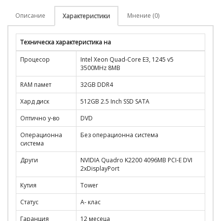
Описание
Мнение (0)
Характеристики
Техническа характеристика на
Процесор
Intel Xeon Quad-Core E3, 1245 v5
3500MHz 8MB
RAM памет
32GB DDR4
Хард диск
512GB 2.5 Inch SSD SATA
Оптично у-во
DVD
Операционна
Без операционна система
система
Други
NVIDIA Quadro K2200 4096MB PCI-E DVI
2xDisplayPort
Кутия
Tower
Статус
A- клас
Гаранция
12 месеца