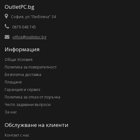
OutletPC.bg
София, ул."Любляна" 34
0879 048 745
office@outletpc.bg
Информация
Общи Условия
Политика за поверителност
Безплатна доставка
Плащане
Гаранция и сервиз
Политика за отказ от поръчка
Често задавани въпроси
За нас
Обслужване на клиенти
Контакт с нас