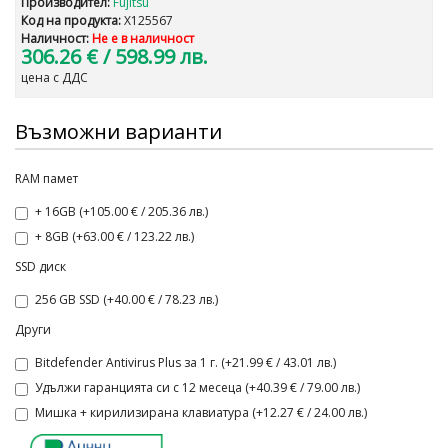
Производител:
Fujitsu
Код на продукта:
X125567
Наличност:
Не е в наличност
306.26 €
/ 598.99 лв.
цена с ДДС
Възможни варианти
RAM памет
+ 16GB (+105.00 € / 205.36 лв.)
+ 8GB (+63.00 € / 123.22 лв.)
SSD диск
256 GB SSD (+40.00 € / 78.23 лв.)
Други
Bitdefender Antivirus Plus за 1 г. (+21.99 € / 43.01 лв.)
Удължи гаранцията си с 12 месеца (+40.39 € / 79.00 лв.)
Мишка + кирилизирана клавиатура (+12.27 € / 24.00 лв.)