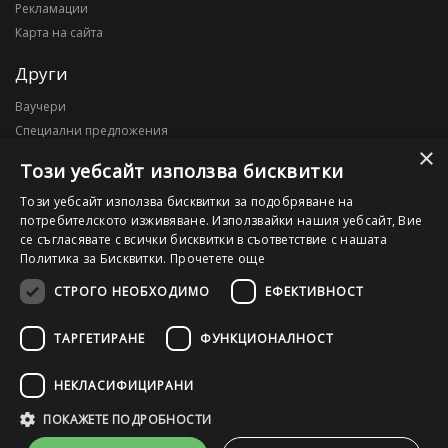
Рекламации
Карта на сайта
Други
Ваучери
Специални предложения
×
Блог
Този уебсайт използва бисквитки
Моят профил
Този уебсайт използва бисквитки за подобряване на
потребителското изживяване. Използвайки нашия уебсайт, Вие
Моят профил
се съгласявате с всички бисквитки в съответствие с нашата
История на поръчките
Политика за Бисквитки.
Прочетете още
Желани продукти
СТРОГО НЕОБХОДИМО
ЕФЕКТИВНОСТ
ТАРГЕТИРАНЕ
ФУНКЦИОНАЛНОСТ
©2026 OutletPC.bg, Всички права запазени! Ди Ес Ай ООД, ЕИК
203010795
НЕКЛАСИФИЦИРАНИ
ПОКАЖЕТЕ ПОДРОБНОСТИ