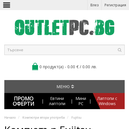
Влез
Регистрация
0 продукт(а) - 0.00 € / 0.00 лв.
МЕНЮ
ПРОМО
Евтини
Мини
Лаптопи с
|
|
|
ОФЕРТИ
лаптопи
PC
Windows
Начало
Компютри втора употреба
Fujitsu