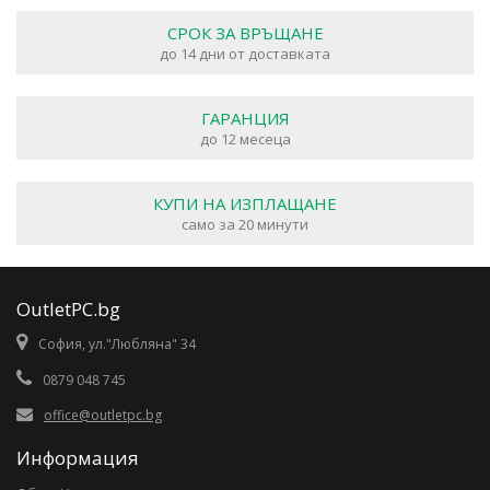
СРОК ЗА ВРЪЩАНЕ
до 14 дни от доставката
ГАРАНЦИЯ
до 12 месеца
КУПИ НА ИЗПЛАЩАНЕ
само за 20 минути
OutletPC.bg
София, ул."Любляна" 34
0879 048 745
office@outletpc.bg
Информация