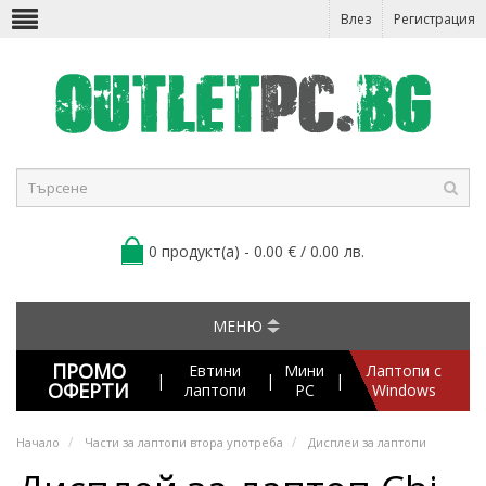
Влез
Регистрация
0 продукт(а) - 0.00 € / 0.00 лв.
МЕНЮ
ПРОМО
Евтини
Мини
Лаптопи с
|
|
|
ОФЕРТИ
лаптопи
PC
Windows
Начало
Части за лаптопи втора употреба
Дисплеи за лаптопи