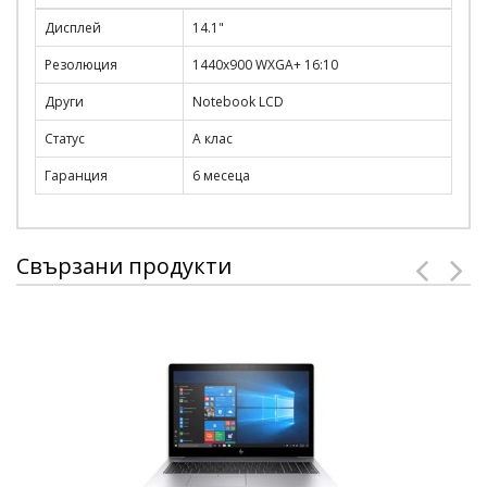
Дисплей
14.1"
Резолюция
1440x900 WXGA+ 16:10
Други
Notebook LCD
Статус
А клас
Гаранция
6 месеца
Свързани продукти