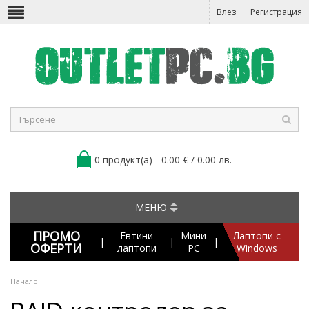
Влез
Регистрация
0 продукт(а) - 0.00 € / 0.00 лв.
МЕНЮ
ПРОМО
Евтини
Мини
Лаптопи с
|
|
|
ОФЕРТИ
лаптопи
PC
Windows
Начало