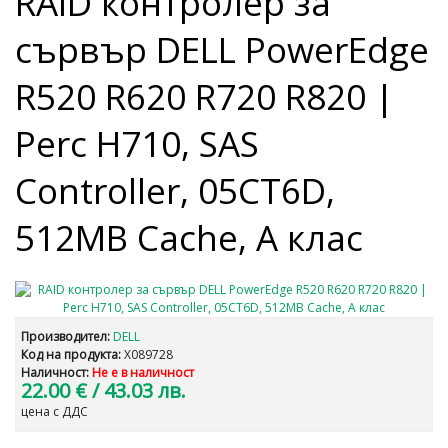
RAID контролер за
сървър DELL PowerEdge
R520 R620 R720 R820 |
Perc H710, SAS
Controller, 05CT6D,
512MB Cache, А клас
Производител:
DELL
Код на продукта:
X089728
Наличност:
Не е в наличност
22.00 €
/ 43.03 лв.
цена с ДДС