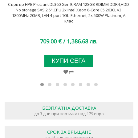
Сървър HPE ProLiant DL360 Gen9, RAM 128GB RDIMM DDR4,HDD
No storage SAS 2.5",CPU 2x Intel Xeon 8-Core E5 2630L v3
1800MHz 20MB, LAN 4-port 1Gb Ethernet, 2x 500W Platinum, A
клас
709.00 €
/ 1,386.68 лв.
КУПИ СЕГА
БЕЗПЛАТНА ДОСТАВКА
до 3 дни при поръчка над 179 евро
СРОК ЗА ВРЪЩАНЕ
до 14 дни от доставката