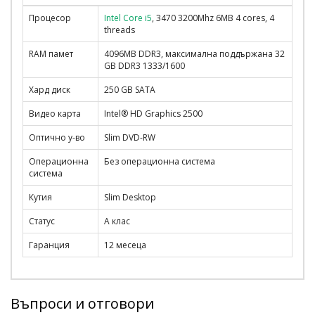
Процесор
Intel Core i5
, 3470 3200Mhz 6MB 4 cores, 4
threads
RAM памет
4096MB DDR3, максимална поддържана 32
GB DDR3 1333/1600
Хард диск
250 GB SATA
Видео карта
Intel® HD Graphics 2500
Оптично у-во
Slim DVD-RW
Операционна
Без операционна система
система
Кутия
Slim Desktop
Статус
А клас
Гаранция
12 месеца
Въпроси и отговори