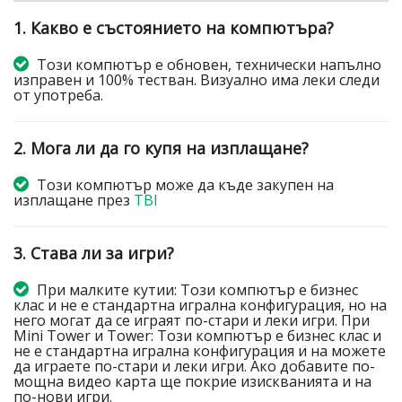
1. Какво е състоянието на компютъра?
Този компютър е обновен, технически напълно
изправен и 100% тестван. Визуално има леки следи
от употреба.
2. Мога ли да го купя на изплащане?
Този компютър може да къде закупен на
изплащане през
TBI
3. Става ли за игри?
При малките кутии: Този компютър е бизнес
клас и не е стандартна игрална конфигурация, но на
него могат да се играят по-стари и леки игри. При
Mini Tower и Tower: Този компютър е бизнес клас и
не е стандартна игрална конфигурация и на можете
да играете по-стари и леки игри. Ако добавите по-
мощна видео карта ще покрие изискванията и на
по-нови игри.