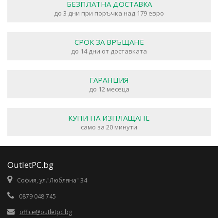
БЕЗПЛАТНА ДОСТАВКА
до 3 дни при поръчка над 179 евро
СРОК ЗА ВРЪЩАНЕ
до 14 дни от доставката
ГАРАНЦИЯ
до 12 месеца
КУПИ НА ИЗПЛАЩАНЕ
само за 20 минути
OutletPC.bg
София, ул."Любляна" 34
0879 048 745
office@outletpc.bg