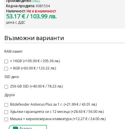
Производител:
DELL
Код на продукта:
X081534
Наличност:
Не е в наличност
53.17 €
/ 103.99 лв.
цена с ДДС
Възможни варианти
RAM памет
+ 16GB (+105.00 € / 205.36 лв.)
+ 8GB (+63.00 € / 123.22 лв.)
SSD диск
256 GB SSD (+40.00 € / 78.23 лв.)
Други
Bitdefender Antivirus Plus за 1 г. (+21.99 € / 43.01 лв.)
Удължи гаранцията си с 12 месеца (+28.63 € / 56.00 лв.)
Мишка + кирилизирана клавиатура (+12.27 € / 24.00 лв.)