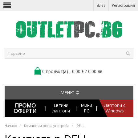
Влез
Регистрация
0 продукт(а) - 0.00 € / 0.00 лв.
МЕНЮ
ПРОМО
Евтини
Мини
Лаптопи с
|
|
|
ОФЕРТИ
лаптопи
PC
Windows
Начало
Компютри втора употреба
DELL