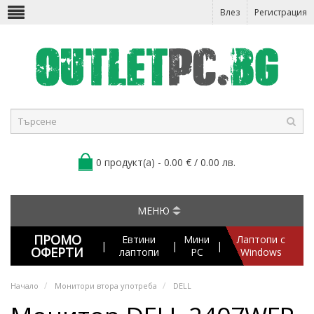
Влез
Регистрация
0 продукт(а) - 0.00 € / 0.00 лв.
МЕНЮ
ПРОМО
Евтини
Мини
Лаптопи с
|
|
|
ОФЕРТИ
лаптопи
PC
Windows
Начало
Монитори втора употреба
DELL