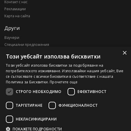
Контакт с нас
Рекламации
Карта на сайта
Други
Ваучери
Специални предложения
×
Блог
Този уебсайт използва бисквитки
Моят профил
Този уебсайт използва бисквитки за подобряване на
потребителското изживяване. Използвайки нашия уебсайт, Вие
Моят профил
се съгласявате с всички бисквитки в съответствие с нашата
История на поръчките
Политика за Бисквитки.
Прочетете още
Желани продукти
СТРОГО НЕОБХОДИМО
ЕФЕКТИВНОСТ
ТАРГЕТИРАНЕ
ФУНКЦИОНАЛНОСТ
©2026 OutletPC.bg, Всички права запазени! Ди Ес Ай ООД, ЕИК
203010795
НЕКЛАСИФИЦИРАНИ
ПОКАЖЕТЕ ПОДРОБНОСТИ