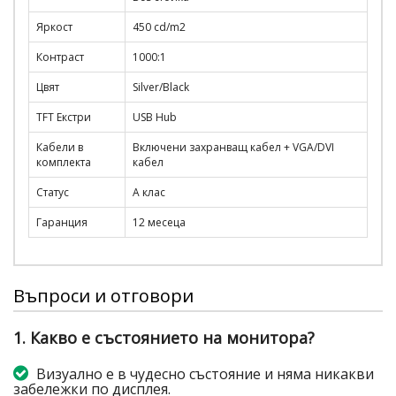
Яркост
450 cd/m2
Контраст
1000:1
Цвят
Silver/Black
TFT Екстри
USB Hub
Кабели в
Включени захранващ кабел + VGA/DVI
комплекта
кабел
Статус
А клас
Гаранция
12 месеца
Въпроси и отговори
1. Какво е състоянието на монитора?
Визуално е в чудесно състояние и няма никакви
забележки по дисплея.