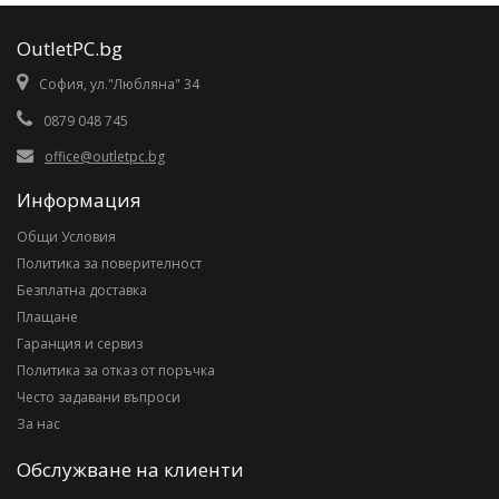
OutletPC.bg
София, ул."Любляна" 34
0879 048 745
office@outletpc.bg
Информация
Общи Условия
Политика за поверителност
Безплатна доставка
Плащане
Гаранция и сервиз
Политика за отказ от поръчка
Често задавани въпроси
За нас
Обслужване на клиенти