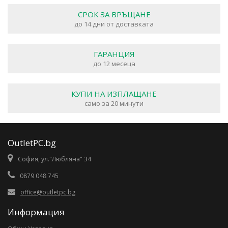
СРОК ЗА ВРЪЩАНЕ
до 14 дни от доставката
ГАРАНЦИЯ
до 12 месеца
КУПИ НА ИЗПЛАЩАНЕ
само за 20 минути
OutletPC.bg
София, ул."Любляна" 34
0879 048 745
office@outletpc.bg
Информация