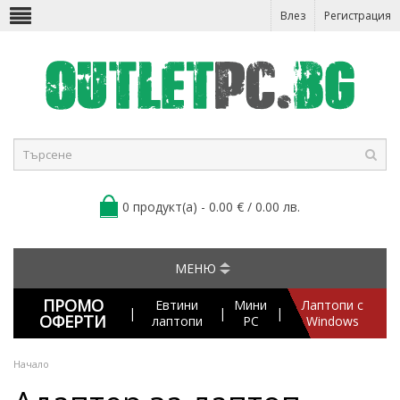
Влез
Регистрация
0 продукт(а) - 0.00 € / 0.00 лв.
МЕНЮ
ПРОМО
Евтини
Мини
Лаптопи с
|
|
|
ОФЕРТИ
лаптопи
PC
Windows
Начало