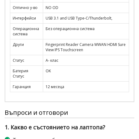
Оптично у-во
NO OD
Интерфейси
USB 3.1 and USB Type-C/Thunderbolt,
Операционна
Без операционна система
система
Други
Fingerprint Reader Camera WWAN HDMI Sure
View IPS Touchscreen
Статус
A- клас
Батерия
OK
Статус
Гаранция
12 месеца
Въпроси и отговори
1. Какво е състоянието на лаптопа?