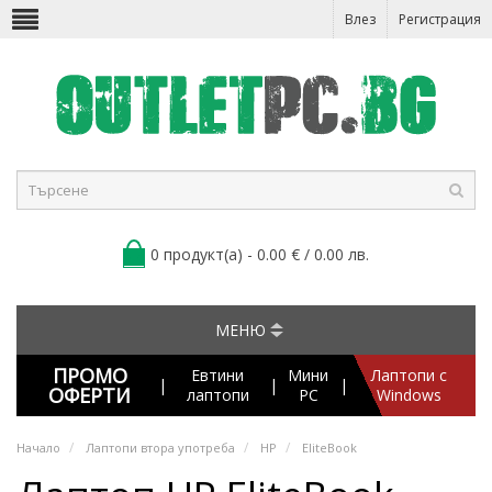
Влез
Регистрация
0 продукт(а) - 0.00 € / 0.00 лв.
МЕНЮ
ПРОМО
Евтини
Мини
Лаптопи с
|
|
|
ОФЕРТИ
лаптопи
PC
Windows
Начало
Лаптопи втора употреба
HP
EliteBook