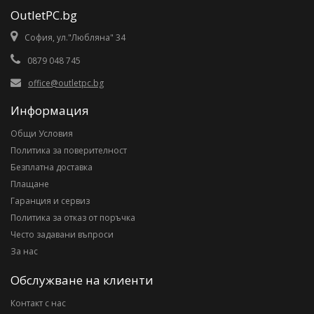
OutletPC.bg
София, ул."Любляна" 34
0879 048 745
office@outletpc.bg
Информация
Общи Условия
Политика за поверителност
Безплатна доставка
Плащане
Гаранция и сервиз
Политика за отказ от поръчка
Често задавани въпроси
За нас
Обслужване на клиенти
Контакт с нас