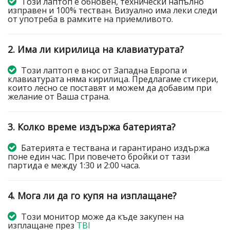
Този лаптоп е обновен, технически напълно
изправен и 100% тестван. Визуално има леки следи
от употреба в рамките на приемливото.
2. Има ли кирилица на клавиатурата?
Този лаптоп е внос от Западна Европа и
клавиатурата няма кирилица. Предлагаме стикери,
които лесно се поставят и можем да добавим при
желание от Ваша страна.
3. Колко време издържа батерията?
Батерията е тествана и гарантирано издържа
поне един час. При повечето бройки от тази
партида е между 1:30 и 2:00 часа.
4. Мога ли да го купя на изплащане?
Този монитор може да къде закупен на
изплащане през
TBI