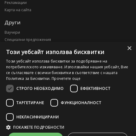
Рекламации
Карта на сайта
Други
Ваучери
Специални предложения
×
Блог
Този уебсайт използва бисквитки
Моят профил
Този уебсайт използва бисквитки за подобряване на
потребителското изживяване. Използвайки нашия уебсайт, Вие
Моят профил
се съгласявате с всички бисквитки в съответствие с нашата
История на поръчките
Политика за Бисквитки.
Прочетете още
Желани продукти
СТРОГО НЕОБХОДИМО
ЕФЕКТИВНОСТ
ТАРГЕТИРАНЕ
ФУНКЦИОНАЛНОСТ
©2026 OutletPC.bg, Всички права запазени! Ди Ес Ай ООД, ЕИК
203010795
НЕКЛАСИФИЦИРАНИ
ПОКАЖЕТЕ ПОДРОБНОСТИ