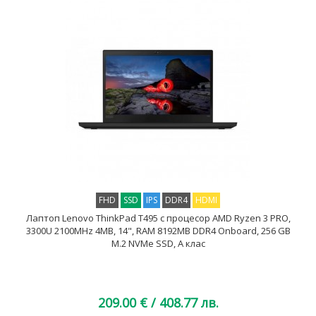
FHD
SSD
IPS
DDR4
HDMI
Лаптоп Lenovo ThinkPad T495 с процесор AMD Ryzen 3 PRO,
3300U 2100MHz 4MB, 14", RAM 8192MB DDR4 Onboard, 256 GB
M.2 NVMe SSD, A клас
209.00 €
/ 408.77 лв.