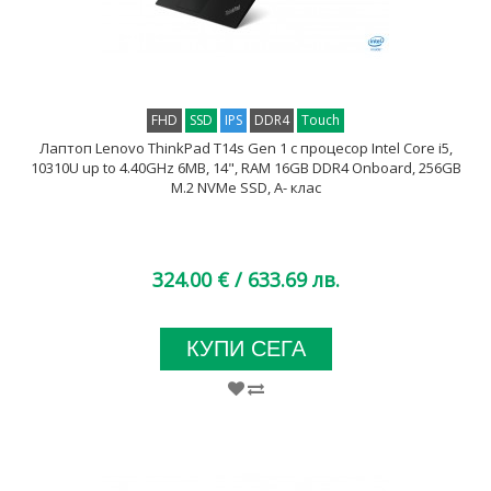
FHD
SSD
IPS
DDR4
Touch
Лаптоп Lenovo ThinkPad T14s Gen 1 с процесор Intel Core i5,
10310U up to 4.40GHz 6MB, 14", RAM 16GB DDR4 Onboard, 256GB
M.2 NVMe SSD, A- клас
324.00 €
/ 633.69 лв.
КУПИ СЕГА