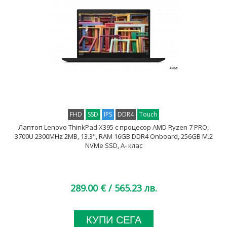
FHD
SSD
IPS
DDR4
Touch
Лаптоп Lenovo ThinkPad X395 с процесор AMD Ryzen 7 PRO,
3700U 2300MHz 2MB, 13.3", RAM 16GB DDR4 Onboard, 256GB M.2
NVMe SSD, A- клас
289.00 €
/ 565.23 лв.
КУПИ СЕГА