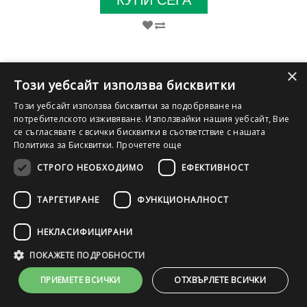
КУПИ СЕГА
×
Този уебсайт използва бисквитки
Този уебсайт използва бисквитки за подобряване на
потребителското изживяване. Използвайки нашия уебсайт, Вие
се съгласявате с всички бисквитки в съответствие с нашата
Политика за Бисквитки.
Прочетете още
СТРОГО НЕОБХОДИМО
ЕФЕКТИВНОСТ
ТАРГЕТИРАНЕ
ФУНКЦИОНАЛНОСТ
НЕКЛАСИФИЦИРАНИ
SSD
IPS
DDR4
HDMI
ПОКАЖЕТЕ ПОДРОБНОСТИ
Лаптоп Lenovo ThinkPad X13 Gen 1 (Intel) с процесор Intel Core
ПРИЕМЕТЕ ВСИЧКИ
ОТХВЪРЛЕТЕ ВСИЧКИ
i3, 10110U up to 4.10GHz 4MB, 13.3", RAM 8192MB DDR4 Onboard,
256GB M.2 NVMe SSD, A клас