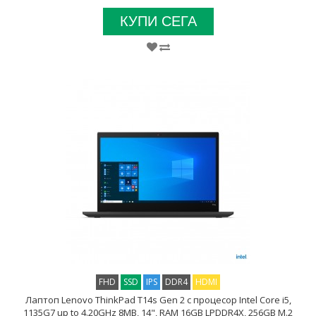
КУПИ СЕГА
FHD
SSD
IPS
DDR4
HDMI
Лаптоп Lenovo ThinkPad T14s Gen 2 с процесор Intel Core i5,
1135G7 up to 4.20GHz 8MB, 14", RAM 16GB LPDDR4X, 256GB M.2