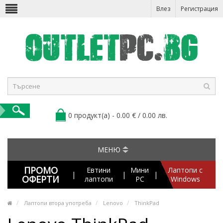
Влез
Регистрация
0 продукт(а) - 0.00 € / 0.00 лв.
МЕНЮ
ПРОМО
Евтини
Мини
Лаптопи с
|
|
|
ОФЕРТИ
лаптопи
PC
Windows
Лаптопи втора употреба
Lenovo
ThinkPad