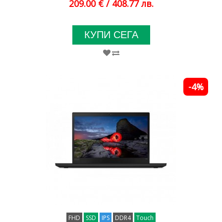
209.00 €
/ 408.77 лв.
КУПИ СЕГА
-4%
FHD
SSD
IPS
DDR4
Touch