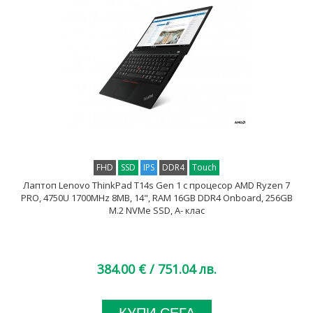
FHD
SSD
IPS
DDR4
Touch
Лаптоп Lenovo ThinkPad T14s Gen 1 с процесор AMD Ryzen 7
PRO, 4750U 1700MHz 8MB, 14", RAM 16GB DDR4 Onboard, 256GB
M.2 NVMe SSD, A- клас
384.00 €
/ 751.04 лв.