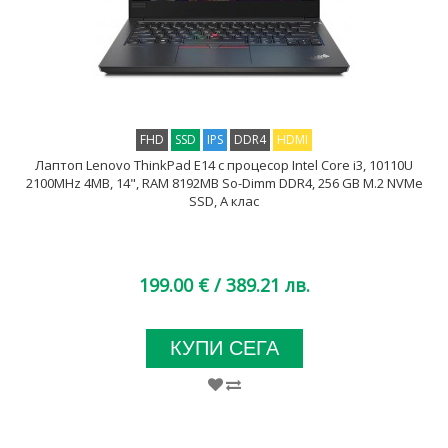
FHD
SSD
IPS
DDR4
HDMI
Лаптоп Lenovo ThinkPad E14 с процесор Intel Core i3, 10110U
2100MHz 4MB, 14", RAM 8192MB So-Dimm DDR4, 256 GB M.2 NVMe
SSD, A клас
199.00 €
/ 389.21 лв.
КУПИ СЕГА