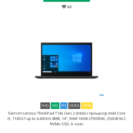
FHD
SSD
IPS
DDR4
HDMI
Лаптоп Lenovo ThinkPad T14s Gen 2 (Intel) с процесор Intel Core
i5, 1145G7 up to 4.40GHz 8MB, 14", RAM 16GB LPDDR4X, 256GB M.2
NVMe SSD, A- клас