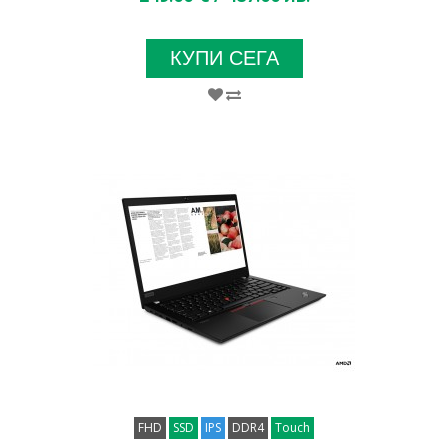
КУПИ СЕГА
FHD
SSD
IPS
DDR4
Touch