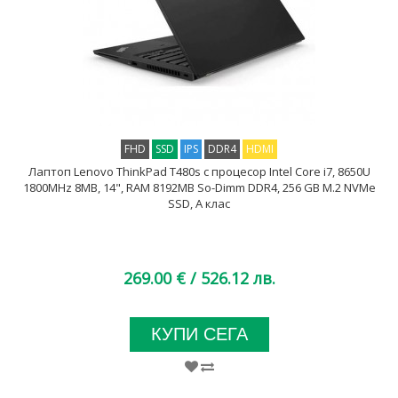
FHD
SSD
IPS
DDR4
HDMI
Лаптоп Lenovo ThinkPad T480s с процесор Intel Core i7, 8650U
1800MHz 8MB, 14", RAM 8192MB So-Dimm DDR4, 256 GB M.2 NVMe
SSD, A клас
269.00 €
/ 526.12 лв.
КУПИ СЕГА