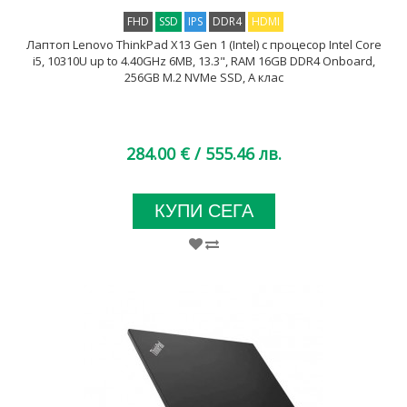
FHD
SSD
IPS
DDR4
HDMI
Лаптоп Lenovo ThinkPad X13 Gen 1 (Intel) с процесор Intel Core
i5, 10310U up to 4.40GHz 6MB, 13.3", RAM 16GB DDR4 Onboard,
256GB M.2 NVMe SSD, A клас
284.00 €
/ 555.46 лв.
КУПИ СЕГА