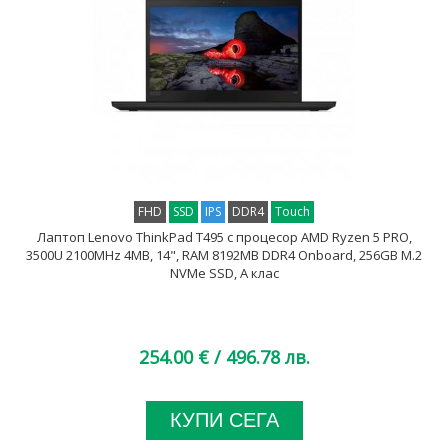
FHD
SSD
IPS
DDR4
Touch
Лаптоп Lenovo ThinkPad T495 с процесор AMD Ryzen 5 PRO,
3500U 2100MHz 4MB, 14", RAM 8192MB DDR4 Onboard, 256GB M.2
NVMe SSD, A клас
254.00 €
/ 496.78 лв.
КУПИ СЕГА