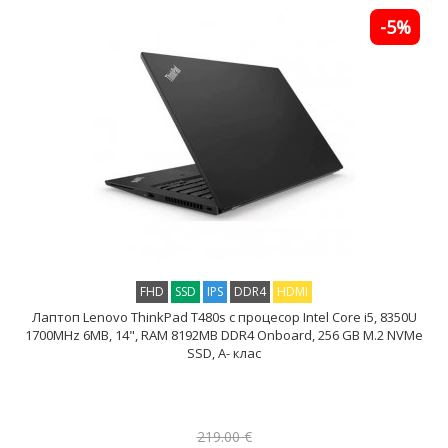
-5%
FHD
SSD
IPS
DDR4
HDMI
Лаптоп Lenovo ThinkPad T480s с процесор Intel Core i5, 8350U
1700MHz 6MB, 14", RAM 8192MB DDR4 Onboard, 256 GB M.2 NVMe
SSD, A- клас
219.00 €