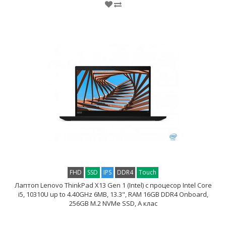
FHD
SSD
IPS
DDR4
Touch
Лаптоп Lenovo ThinkPad X13 Gen 1 (Intel) с процесор Intel Core
i5, 10310U up to 4.40GHz 6MB, 13.3", RAM 16GB DDR4 Onboard,
256GB M.2 NVMe SSD, A клас