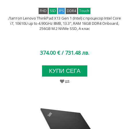
FHD
SSD
IPS
DDR4
Touch
Лаптоп Lenovo ThinkPad X13 Gen 1 (Intel) с процесор Intel Core
i7, 10610U up to 4.90GHz 8MB, 13.3", RAM 16GB DDR4 Onboard,
256GB M.2 NVMe SSD, A клас
374.00 €
/ 731.48 лв.
КУПИ СЕГА