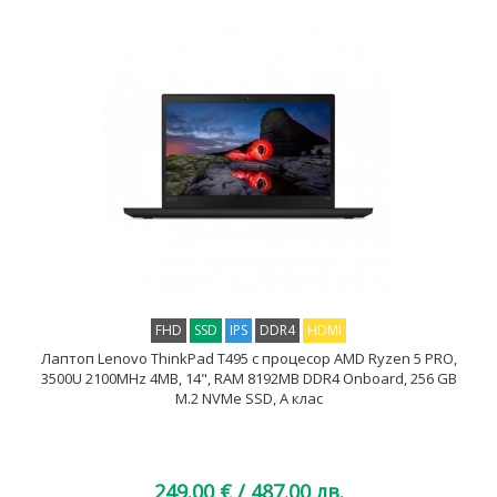
FHD
SSD
IPS
DDR4
HDMI
Лаптоп Lenovo ThinkPad T495 с процесор AMD Ryzen 5 PRO,
3500U 2100MHz 4MB, 14", RAM 8192MB DDR4 Onboard, 256 GB
M.2 NVMe SSD, A клас
249.00 €
/ 487.00 лв.