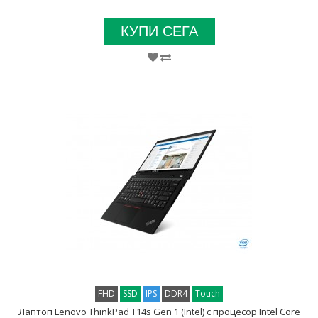
КУПИ СЕГА
FHD
SSD
IPS
DDR4
Touch
Лаптоп Lenovo ThinkPad T14s Gen 1 (Intel) с процесор Intel Core