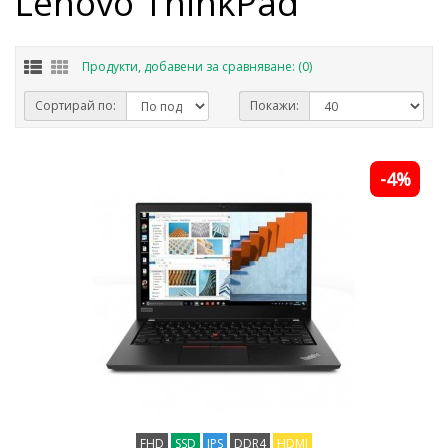
Lenovo ThinkPad
Продукти, добавени за сравняване: (0)
Сортирай по:
Покажи:
-4%
FHD
SSD
IPS
DDR4
HDMI