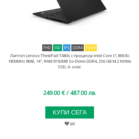
FHD
SSD
IPS
DDR4
HDMI
Лаптоп Lenovo ThinkPad T480s с процесор Intel Core i7, 8650U
1800MHz 8MB, 14", RAM 8192MB So-Dimm DDR4, 256 GB M.2 NVMe
SSD, A- клас
249.00 €
/ 487.00 лв.
КУПИ СЕГА