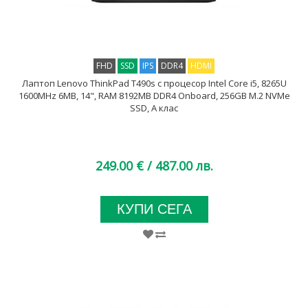
FHD
SSD
IPS
DDR4
HDMI
Лаптоп Lenovo ThinkPad T490s с процесор Intel Core i5, 8265U
1600MHz 6MB, 14", RAM 8192MB DDR4 Onboard, 256GB M.2 NVMe
SSD, A клас
249.00 €
/ 487.00 лв.
КУПИ СЕГА