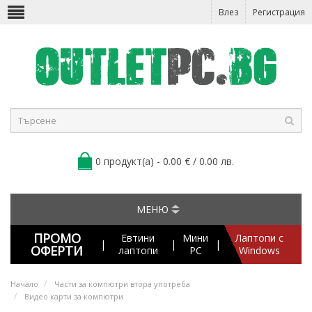
Влез
Регистрация
0 продукт(а) - 0.00 € / 0.00 лв.
МЕНЮ
ПРОМО
Евтини
Мини
Лаптопи с
|
|
|
ОФЕРТИ
лаптопи
PC
Windows
Начало
Части за компютри втора употреба
Видео карти за компютри