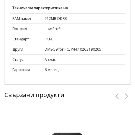
Техническа характеристика на
RAM памет
512MB DDR3
Профил
Low Profile
Стандарт
PCI-E
Други
DMS-59 for PC, P/N:102C3190205
Статус
A клас
Гаранция
6 месеца
Свързани продукти