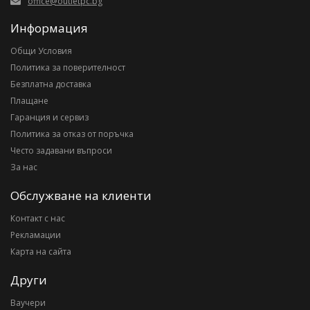
office@outletpc.bg
Информация
Общи Условия
Политика за поверителност
Безплатна доставка
Плащане
Гаранция и сервиз
Политика за отказ от поръчка
Често задавани въпроси
За нас
Обслужване на клиенти
Контакт с нас
Рекламации
Карта на сайта
Други
Ваучери