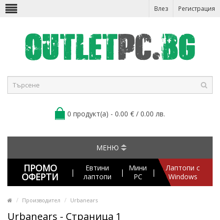
Влез
Регистрация
0 продукт(а) - 0.00 € / 0.00 лв.
МЕНЮ
ПРОМО
Евтини
Мини
Лаптопи с
|
|
|
ОФЕРТИ
лаптопи
PC
Windows
Производител
Urbanears
Urbanears - Страница 1