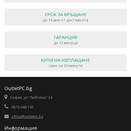
СРОК ЗА ВРЪЩАНЕ
до 14 дни от доставката
ГАРАНЦИЯ
до 12 месеца
КУПИ НА ИЗПЛАЩАНЕ
само за 20 минути
OutletPC.bg
София, ул."Любляна" 34
0879 048 745
office@outletpc.bg
Информация