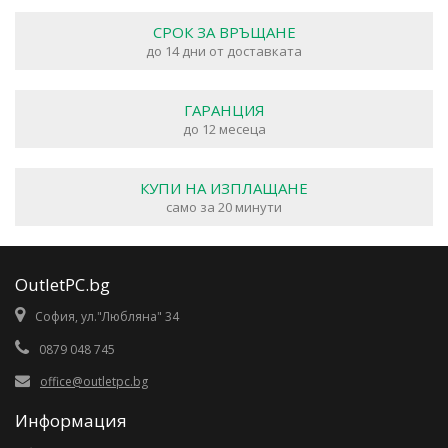
СРОК ЗА ВРЪЩАНЕ
до 14 дни от доставката
ГАРАНЦИЯ
до 12 месеца
КУПИ НА ИЗПЛАЩАНЕ
само за 20 минути
OutletPC.bg
София, ул."Любляна" 34
0879 048 745
office@outletpc.bg
Информация