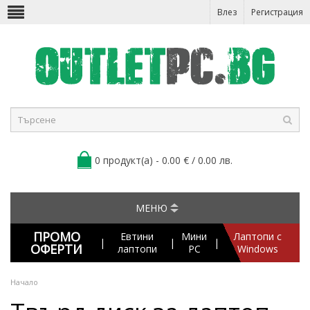
Влез
Регистрация
0 продукт(а) - 0.00 € / 0.00 лв.
МЕНЮ
ПРОМО
Евтини
Мини
Лаптопи с
|
|
|
ОФЕРТИ
лаптопи
PC
Windows
Начало