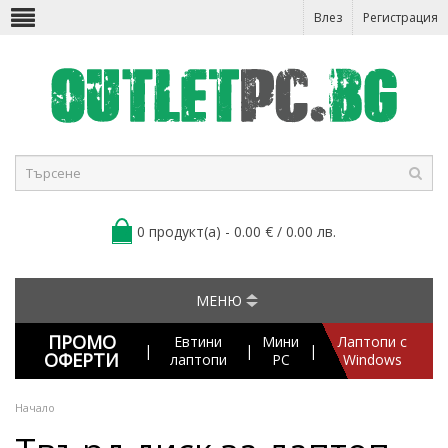
Влез
Регистрация
0 продукт(а) - 0.00 € / 0.00 лв.
МЕНЮ
ПРОМО
Евтини
Мини
Лаптопи с
|
|
|
ОФЕРТИ
лаптопи
PC
Windows
Начало