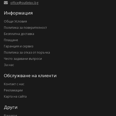
office@outletpc.bg
Информация
Общи Условия
Политика за поверителност
Безплатна доставка
Плащане
Гаранция и сервиз
Политика за отказ от поръчка
Често задавани въпроси
За нас
Обслужване на клиенти
Контакт с нас
Рекламации
Карта на сайта
Други
Ваучери