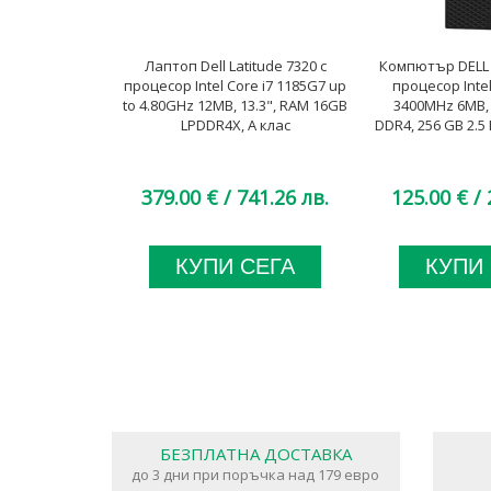
Лаптоп Dell Latitude 7320 с
Компютър DELL O
процесор Intel Core i7 1185G7 up
процесор Intel
to 4.80GHz 12MB, 13.3", RAM 16GB
3400MHz 6MB,
LPDDR4X, A клас
DDR4, 256 GB 2.5 
379.00 €
/ 741.26 лв.
125.00 €
/ 
КУПИ СЕГА
КУПИ
БЕЗПЛАТНА ДОСТАВКА
до 3 дни при поръчка над 179 евро