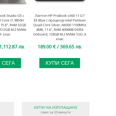
ok Studio G5 с
Лаптоп HP ProBook x360 11 G7
Лаптоп Dell
 Core i7, 9850H
EE Blue с процесор Intel Pentium
процесор Inte
15.6", RAM 32GB
Quad-Core Silver, N6000 1100MHz
up to 4.20G
 512GB M.2 NVMe
4MB, 11.6", RAM 4096MB DDR4
16GB So-Dimm
A- клас
Onboard, 128GB M.2 NVMe SSD, A
NVMe S
клас
1,112.87 лв.
189.00 €
/ 369.65 лв.
304.00 €
 СЕГА
КУПИ СЕГА
КУП
КУПИ НА ИЗПЛАЩАНЕ
само за 20 минути