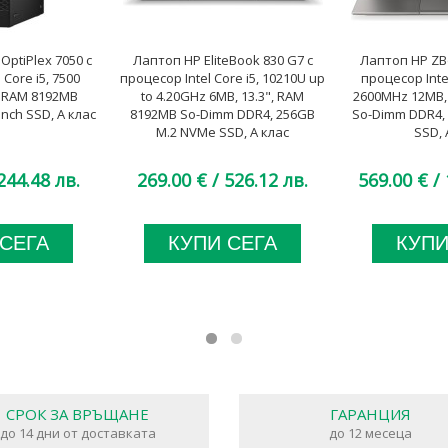
ptiPlex 7050 с
Лаптоп HP EliteBook 830 G7 с
Лаптоп HP ZBo
 Core i5, 7500
процесор Intel Core i5, 10210U up
процесор Intel
 RAM 8192MB
to 4.20GHz 6MB, 13.3", RAM
2600MHz 12MB, 
Inch SSD, А клас
8192MB So-Dimm DDR4, 256GB
So-Dimm DDR4,
M.2 NVMe SSD, A клас
SSD, 
244.48 лв.
269.00 €
/ 526.12 лв.
569.00 €
/ 
 СЕГА
КУПИ СЕГА
КУПИ
СРОК ЗА ВРЪЩАНЕ
ГАРАНЦИЯ
до 14 дни от доставката
до 12 месеца