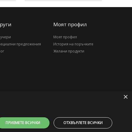
руги
Моят профил
аучери
Моят профил
пециални предложения
История на поръчките
ог
Желани продукти
×
ПРИЕМЕТЕ ВСИЧКИ
ОТХВЪРЛЕТЕ ВСИЧКИ