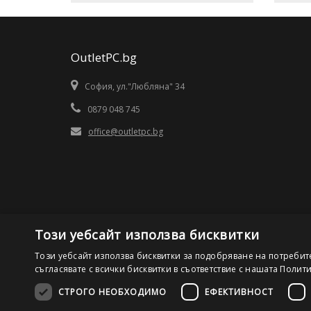
OutletPC.bg
София, ул."Любляна" 34
0879 048 745
office@outletpc.bg
Този уебсайт използва бисквитки
Този уебсайт използва бисквитки за подобряване на потребит
съгласявате с всички бисквитки в съответствие с нашата Полит
СТРОГО НЕОБХОДИМО
ЕФЕКТИВНОСТ
©2026 OutletPC.bg, Всички права запазени! Ди Ес Ай ООД