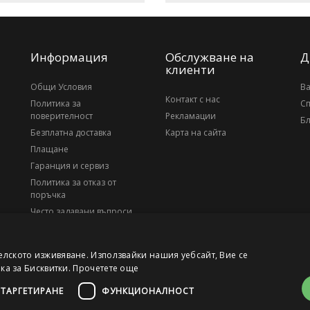
Информация
Обслужване на
Д
клиенти
Общи Условия
В
Контакт с нас
Политика за
С
поверителност
Рекламации
Бл
Безплатна доставка
Карта на сайта
Плащане
Гаранция и сервиз
Политика за отказ от
поръчка
Често задавани въпроси
За нас
елското изживяване. Използвайки нашия уебсайт, Вие се
ика за Бисквитки.
Прочетете още
ТАРГЕТИРАНЕ
ФУНКЦИОНАЛНОСТ
, ЕИК 203010795