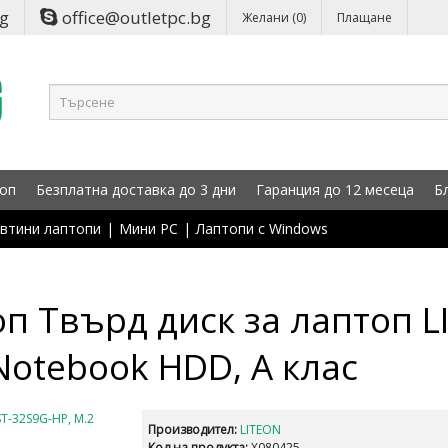
bg
office@outletpc.bg
Желани (0)
Плащане
оп
Безплатна доставка до 3 дни
Гаранция до 12 месеца
Б
втини лаптопи
|
Мини PC
|
Лаптопи с Windows
оп Твърд диск за лаптоп L
Notebook HDD, А клас
Производител:
LITEON
Код на продукта:
X080425