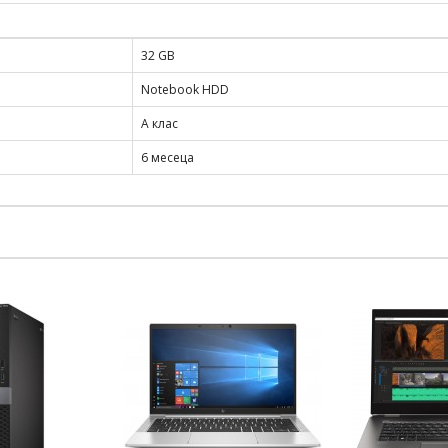
32 GB
Notebook HDD
А клас
6 месеца