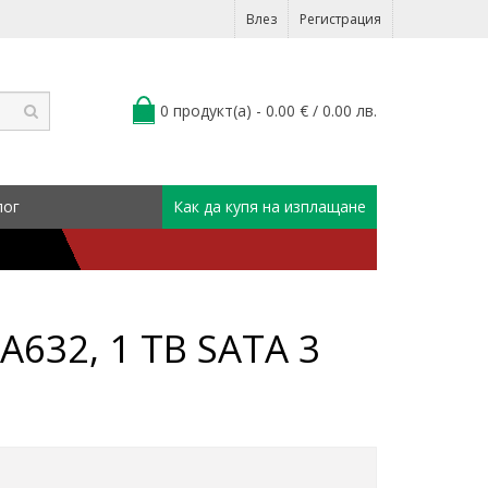
Влез
Регистрация
0 продукт(а) - 0.00 € / 0.00 лв.
лог
Как да купя на изплащане
632, 1 TB SATA 3