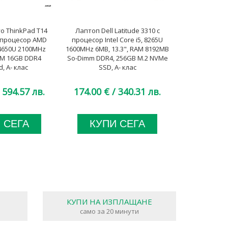
o ThinkPad T14
Лаптоп Dell Latitude 3310 с
Монитор HP E
с процесор AMD
процесор Intel Core i5, 8265U
23", 250 cd/m2
4650U 2100MHz
1600MHz 6MB, 13.3", RAM 8192MB
Full HD 16:9,
AM 16GB DDR4
So-Dimm DDR4, 256GB M.2 NVMe
, A- клас
SSD, A- клас
 594.57 лв.
174.00 €
/ 340.31 лв.
56.00 €
/
 СЕГА
КУПИ СЕГА
КУП
КУПИ НА ИЗПЛАЩАНЕ
само за 20 минути