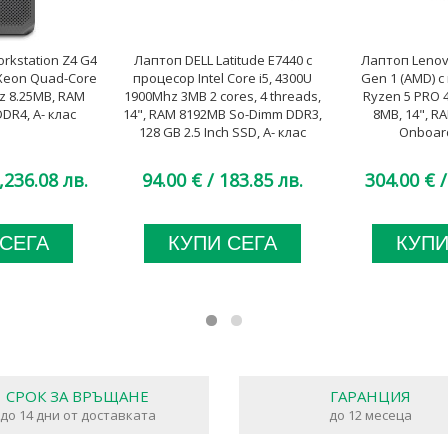
kstation Z4 G4
Лаптоп DELL Latitude E7440 с
Лаптоп Lenov
 Xeon Quad-Core
процесор Intel Core i5, 4300U
Gen 1 (AMD) 
z 8.25MB, RAM
1900Mhz 3MB 2 cores, 4 threads,
Ryzen 5 PRO 
DR4, A- клас
14", RAM 8192MB So-Dimm DDR3,
8MB, 14", R
128 GB 2.5 Inch SSD, A- клас
Onboard
,236.08 лв.
94.00 €
/ 183.85 лв.
304.00 €
/
 СЕГА
КУПИ СЕГА
КУПИ
СРОК ЗА ВРЪЩАНЕ
ГАРАНЦИЯ
до 14 дни от доставката
до 12 месеца