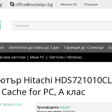
bg
office@outletpc.bg
Желани (0)
Плащане
оп
Безплатна доставка до 3 дни
Гаранция до 12 месеца
Б
втини лаптопи
|
Мини PC
|
Лаптопи с Windows
ютър Hitachi HDS721010CLA
Cache for PC, А клас
Производител:
Hitachi
Код на продукта:
X079266