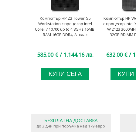
Компютър HP Z2 Tower G5
Компютър HP Wor
Workstation с процесор Intel
с процесор Intel
Core i7 10700 up to 4.8GHz 16MB,
W 2123 3600MH
RAM 16GB DDR4, A- клас
32GB RDIMM D
585.00 €
/ 1,144.16 лв.
632.00 €
/ 1
КУПИ СЕГА
КУПИ
БЕЗПЛАТНА ДОСТАВКА
до 3 дни при поръчка над 179 евро