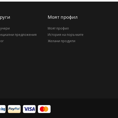
руги
Моят профил
аучери
Моят профил
пециални предложения
История на поръчките
ог
Желани продукти