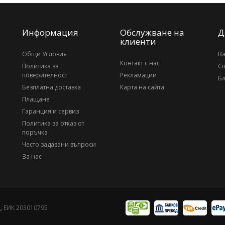
Информация
Обслужване на
Д
клиенти
Общи Условия
В
Контакт с нас
Политика за
С
поверителност
Рекламации
Бл
Безплатна доставка
Карта на сайта
Плащане
Гаранция и сервиз
Политика за отказ от
поръчка
Често задавани въпроси
За нас
, ЕИК 203010795