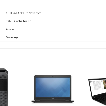
1 TB SATA 3 3.5" 7200 rpm
32MB Cache for PC
А клас
6 месеца