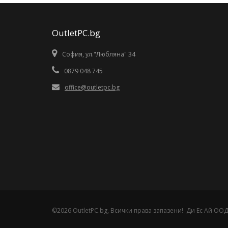
OutletPC.bg
София, ул."Любляна" 34
0879 048 745
office@outletpc.bg
©2026 OutletPC.bg, Всички права запазени! Ди Ес Ай ООД