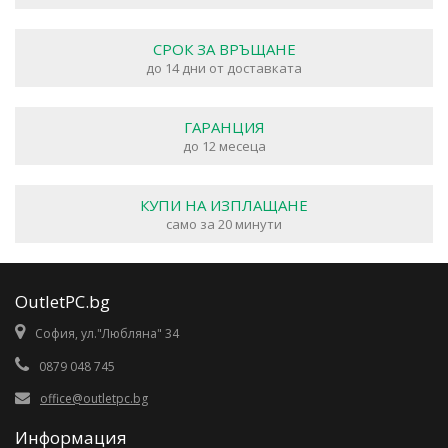
СРОК ЗА ВРЪЩАНЕ
до 14 дни от доставката
ГАРАНЦИЯ
до 12 месеца
КУПИ НА ИЗПЛАЩАНЕ
само за 20 минути
OutletPC.bg
София, ул."Любляна" 34
0879 048 745
office@outletpc.bg
Информация