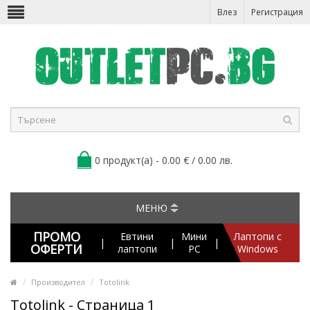
Влез
Регистрация
0 продукт(а) - 0.00 € / 0.00 лв.
МЕНЮ
ПРОМО
Евтини
Мини
Лаптопи с
|
|
|
ОФЕРТИ
лаптопи
PC
Windows
Производител
Totolink
Totolink - Страница 1