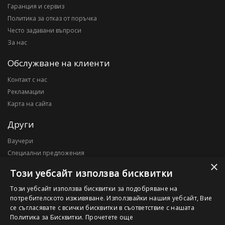
Гаранция и сервиз
Политика за отказ от поръчка
Често задавани въпроси
За нас
Обслужване на клиенти
Контакт с нас
Рекламации
Карта на сайта
Други
Ваучери
Специални предложения
×
Блог
Този уебсайт използва бисквитки
Моят профил
Този уебсайт използва бисквитки за подобряване на
потребителското изживяване. Използвайки нашия уебсайт, Вие
Моят профил
се съгласявате с всички бисквитки в съответствие с нашата
История на поръчките
Политика за Бисквитки.
Прочетете още