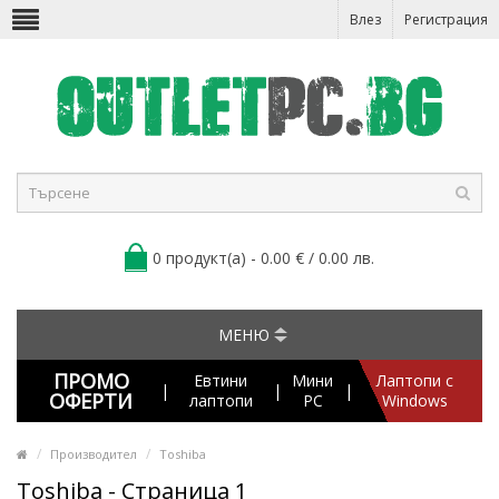
Влез
Регистрация
0 продукт(а) - 0.00 € / 0.00 лв.
МЕНЮ
ПРОМО
Евтини
Мини
Лаптопи с
|
|
|
ОФЕРТИ
лаптопи
PC
Windows
Производител
Toshiba
Toshiba - Страница 1