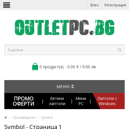
Влез
Регистрация
0 продукт(а) - 0.00 € / 0.00 лв.
МЕНЮ
ПРОМО
Евтини
Мини
Лаптопи с
|
|
|
ОФЕРТИ
лаптопи
PC
Windows
Производител
Symbol
Symbol - Страница 1