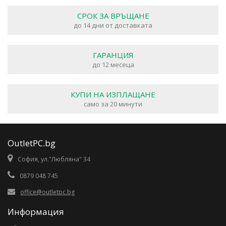
СРОК ЗА ВРЪЩАНЕ
до 14 дни от доставката
ГАРАНЦИЯ
до 12 месеца
КУПИ НА ИЗПЛАЩАНЕ
само за 20 минути
OutletPC.bg
София, ул."Любляна" 34
0879 048 745
office@outletpc.bg
Информация