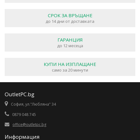
СРОК ЗА ВРЪЩАНЕ
до 14 дни от доставката
ГАРАНЦИЯ
до 12 месеца
КУПИ НА ИЗПЛАЩАНЕ
само за 20 минути
OutletPC.bg
София, ул."Любляна" 34
0879 048 745
office@outletpc.bg
Информация