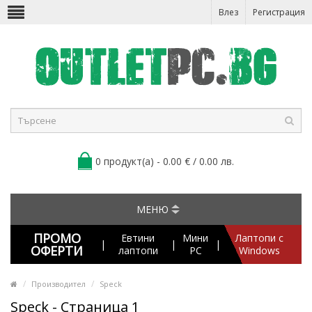
Влез
Регистрация
0 продукт(а) - 0.00 € / 0.00 лв.
МЕНЮ
ПРОМО
Евтини
Мини
Лаптопи с
|
|
|
ОФЕРТИ
лаптопи
PC
Windows
Производител
Speck
Speck - Страница 1