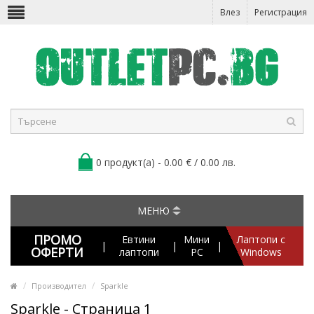
Влез
Регистрация
0 продукт(а) - 0.00 € / 0.00 лв.
МЕНЮ
ПРОМО
Евтини
Мини
Лаптопи с
|
|
|
ОФЕРТИ
лаптопи
PC
Windows
Производител
Sparkle
Sparkle - Страница 1