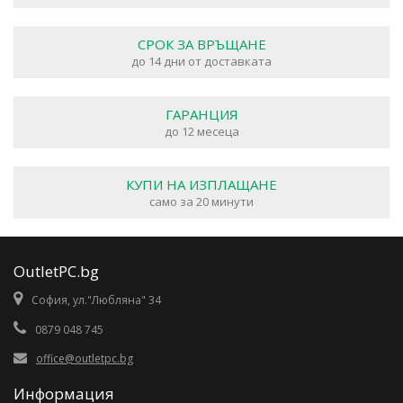
СРОК ЗА ВРЪЩАНЕ
до 14 дни от доставката
ГАРАНЦИЯ
до 12 месеца
КУПИ НА ИЗПЛАЩАНЕ
само за 20 минути
OutletPC.bg
София, ул."Любляна" 34
0879 048 745
office@outletpc.bg
Информация