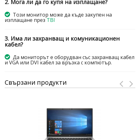
2. Мога ли да го купя на изплащане?
Този монитор може да къде закупен на
изплащане през
TBI
3. Има ли захранващ и комуникационен
кабел?
Да мониторът е оборудван със захранващ кабел
и VGA или DVI кабел за връзка с компютър.
Свързани продукти