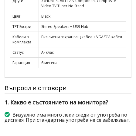
Други
3xHDMI SCART LAN Component Composite
Video TV Tuner No Stand
Цвят
Black
TFT Екстри
Stereo Speakers + USB Hub
Кабели в
Включени захранващ кабел + VGA/DVI кабел
комплекта
Статус
A- клас
Гаранция
6 месеца
Въпроси и отговори
1. Какво е състоянието на монитора?
Визуално има много леки следи от употреба по
дисплея. При стандартна употреба не се забелязват.