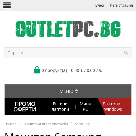
Влез
Регистрация
0 продукт(а) - 0.00 € / 0.00 лв.
МЕНЮ
ПРОМО
Евтини
Мини
Лаптопи с
|
|
|
ОФЕРТИ
лаптопи
PC
Windows
Начало
Монитори втора употреба
Samsung