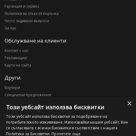
Гаранция и сервиз
Политика за отказ от поръчка
Често задавани въпроси
За нас
Обслужване на клиенти
Контакт с нас
Рекламации
Карта на сайта
Други
Ваучери
Специални предложения
×
Блог
Този уебсайт използва бисквитки
Моят профил
Този уебсайт използва бисквитки за подобряване на
потребителското изживяване. Използвайки нашия уебсайт, Вие
Моят профил
се съгласявате с всички бисквитки в съответствие с нашата
История на поръчките
Политика за Бисквитки.
Прочетете още