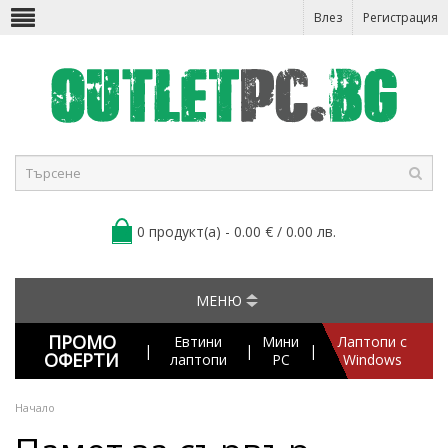
Влез
Регистрация
0 продукт(а) - 0.00 € / 0.00 лв.
МЕНЮ
ПРОМО
Евтини
Мини
Лаптопи с
|
|
|
ОФЕРТИ
лаптопи
PC
Windows
Начало