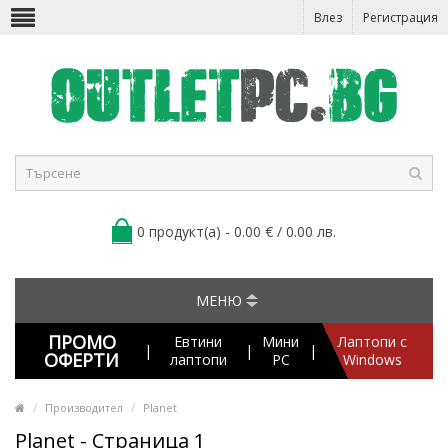
Влез
Регистрация
0 продукт(а) - 0.00 € / 0.00 лв.
МЕНЮ
ПРОМО
Евтини
Мини
Лаптопи с
|
|
|
ОФЕРТИ
лаптопи
PC
Windows
Производител
Planet
Planet - Страница 1