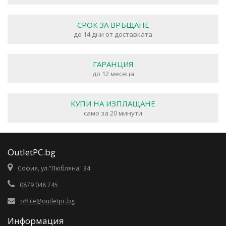
СРОК ЗА ВРЪЩАНЕ
до 14 дни от доставката
ГАРАНЦИЯ
до 12 месеца
КУПИ НА ИЗПЛАЩАНЕ
само за 20 минути
OutletPC.bg
София, ул."Любляна" 34
0879 048 745
office@outletpc.bg
Информация