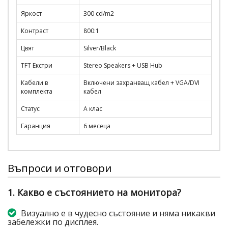
Яркост
300 cd/m2
Контраст
800:1
Цвят
Silver/Black
TFT Екстри
Stereo Speakers + USB Hub
Кабели в
Включени захранващ кабел + VGA/DVI
комплекта
кабел
Статус
А клас
Гаранция
6 месеца
Въпроси и отговори
1. Какво е състоянието на монитора?
Визуално е в чудесно състояние и няма никакви
забележки по дисплея.