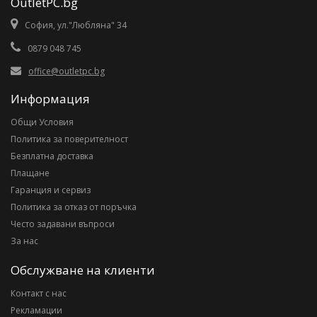
OutletPC.bg
София, ул."Любляна" 34
0879 048 745
office@outletpc.bg
Информация
Общи Условия
Политика за поверителност
Безплатна доставка
Плащане
Гаранция и сервиз
Политика за отказ от поръчка
Често задавани въпроси
За нас
Обслужване на клиенти
Контакт с нас
Рекламации