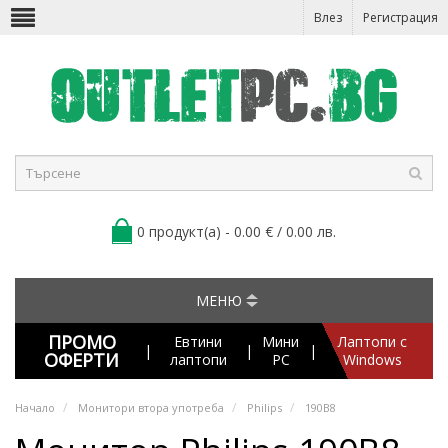
Влез
Регистрация
0 продукт(а) - 0.00 € / 0.00 лв.
МЕНЮ
ПРОМО
Евтини
Мини
Лаптопи с
|
|
|
ОФЕРТИ
лаптопи
PC
Windows
Начало
Монитори втора употреба
Philips
190B8