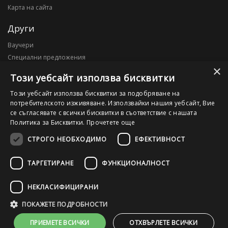
Карта на сайта
Други
Ваучери
Специални предложения
×
Блог
Този уебсайт използва бисквитки
Моят профил
Този уебсайт използва бисквитки за подобряване на
потребителското изживяване. Използвайки нашия уебсайт, Вие
Моят профил
се съгласявате с всички бисквитки в съответствие с нашата
История на поръчките
Политика за Бисквитки.
Прочетете още
Желани продукти
СТРОГО НЕОБХОДИМО
ЕФЕКТИВНОСТ
ТАРГЕТИРАНЕ
ФУНКЦИОНАЛНОСТ
©2026 OutletPC.bg, Всички права запазени! Ди Ес Ай ООД, ЕИК
203010795
НЕКЛАСИФИЦИРАНИ
ПОКАЖЕТЕ ПОДРОБНОСТИ
ПРИЕМЕТЕ ВСИЧКИ
ОТХВЪРЛЕТЕ ВСИЧКИ