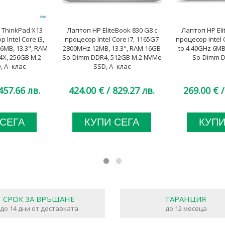
 ThinkPad X13
Лаптоп HP EliteBook 830 G8 с
Лаптоп HP Eli
 Intel Core i3,
процесор Intel Core i7, 1165G7
процесор Intel 
6MB, 13.3", RAM
2800MHz 12MB, 13.3", RAM 16GB
to 4.40GHz 6MB
X, 256GB M.2
So-Dimm DDR4, 512GB M.2 NVMe
So-Dimm D
 A- клас
SSD, A- клас
457.66 лв.
424.00 €
/ 829.27 лв.
269.00 €
/
 СЕГА
КУПИ СЕГА
КУПИ
СРОК ЗА ВРЪЩАНЕ
ГАРАНЦИЯ
до 14 дни от доставката
до 12 месеца