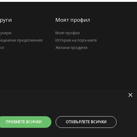
руги
Моят профил
аучери
Моят профил
пециални предложения
История на поръчките
ог
Желани продукти
×
ПРИЕМЕТЕ ВСИЧКИ
ОТХВЪРЛЕТЕ ВСИЧКИ