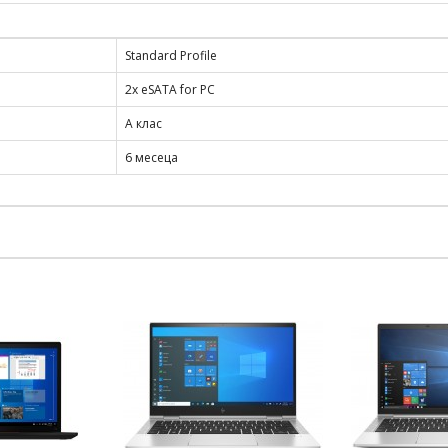
Standard Profile
2x eSATA for PC
А клас
6 месеца