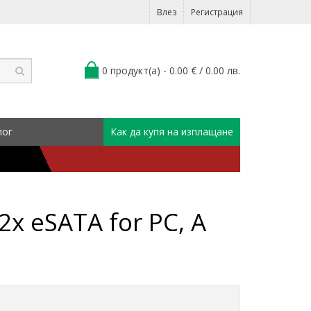
Влез
Регистрация
0 продукт(а) - 0.00 € / 0.00 лв.
лог
Как да купя на изплащане
x eSATA for PC, А