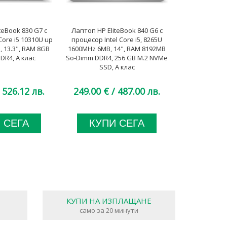
teBook 830 G7 с
Лаптоп HP EliteBook 840 G6 с
Лаптоп Leno
Core i5 10310U up
процесор Intel Core i5, 8265U
Gen 1 с проце
, 13.3", RAM 8GB
1600MHz 6MB, 14", RAM 8192MB
10210U 1600M
DR4, A клас
So-Dimm DDR4, 256 GB M.2 NVMe
8192MB So-D
SSD, А клас
M.2 NVMe
 526.12 лв.
249.00 €
/ 487.00 лв.
294.00 €
 СЕГА
КУПИ СЕГА
КУП
КУПИ НА ИЗПЛАЩАНЕ
само за 20 минути