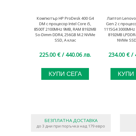
Компютър HP ProDesk 400 G4
Лаптоп Lenovo
DM с процесор Intel Core i5,
Gen 2 с процесор
8500T 2100MHz 9MB, RAM 8192MB
1115G4 3000MHz 
So-Dimm DDR4, 256GB M.2 NVMe
8192MB LPDDR4
SSD, A клас
NVMe SSD,
225.00 €
/ 440.06 лв.
234.00 €
/ 
КУПИ СЕГА
КУПИ
БЕЗПЛАТНА ДОСТАВКА
до 3 дни при поръчка над 179 евро