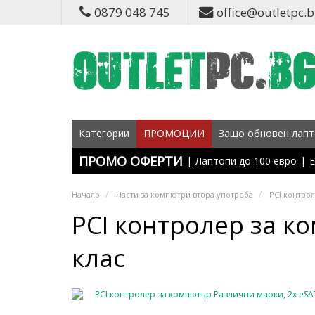
0879 048 745
office@outletpc.
Категории
ПРОМОЦИИ
Защо обновен лапт
ПРОМО ОФЕРТИ
|
Лаптопи до 100 евро
|
Е
Начало
Части за компютри втора употреба
PCI контро
PCI контролер за ко
клас