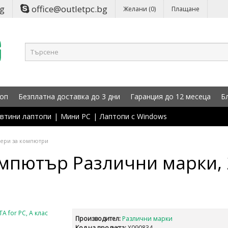
bg
office@outletpc.bg
Желани (0)
Плащане
оп
Безплатна доставка до 3 дни
Гаранция до 12 месеца
Б
втини лаптопи
|
Мини PC
|
Лаптопи с Windows
лери за компютри
мпютър Различни марки, 2
Производител:
Различни марки
Код на продукта:
X090834