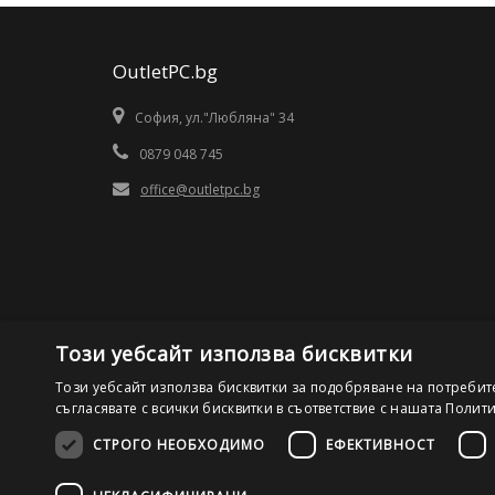
OutletPC.bg
София, ул."Любляна" 34
0879 048 745
office@outletpc.bg
Този уебсайт използва бисквитки
Този уебсайт използва бисквитки за подобряване на потребит
съгласявате с всички бисквитки в съответствие с нашата Полит
СТРОГО НЕОБХОДИМО
ЕФЕКТИВНОСТ
©2026 OutletPC.bg, Всички права запазени! Ди Ес Ай ООД