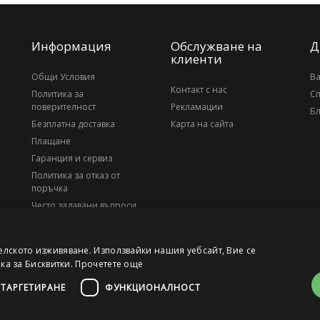
Информация
Обслужване на
Д
клиенти
Общи Условия
В
Контакт с нас
Политика за
С
поверителност
Рекламации
Бл
Безплатна доставка
Карта на сайта
Плащане
Гаранция и сервиз
Политика за отказ от
поръчка
Често задавани въпроси
За нас
елското изживяване. Използвайки нашия уебсайт, Вие се
ика за Бисквитки.
Прочетете още
ТАРГЕТИРАНЕ
ФУНКЦИОНАЛНОСТ
, ЕИК 203010795