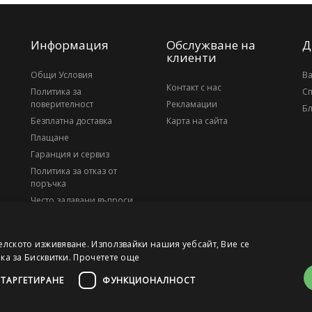
Информация
Обслужване на
Д
клиенти
Общи Условия
В
Контакт с нас
Политика за
С
поверителност
Рекламации
Бл
Безплатна доставка
Карта на сайта
Плащане
Гаранция и сервиз
Политика за отказ от
поръчка
Често задавани въпроси
За нас
елското изживяване. Използвайки нашия уебсайт, Вие се
ика за Бисквитки.
Прочетете още
ТАРГЕТИРАНЕ
ФУНКЦИОНАЛНОСТ
, ЕИК 203010795