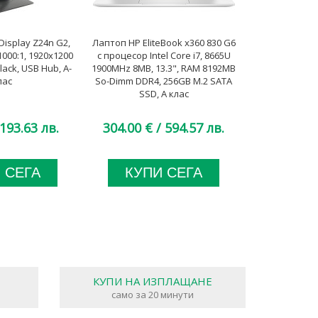
isplay Z24n G2,
Лаптоп HP EliteBook x360 830 G6
Лаптоп Dell 
1000:1, 1920x1200
с процесор Intel Core i7, 8665U
процесор Intel
ack, USB Hub, A-
1900MHz 8MB, 13.3", RAM 8192MB
to 4.8GHz 24M
лас
So-Dimm DDR4, 256GB M.2 SATA
So-Dimm DDR
SSD, A клас
SSD
193.63 лв.
304.00 €
/ 594.57 лв.
1,164.00 €
 СЕГА
КУПИ СЕГА
КУП
КУПИ НА ИЗПЛАЩАНЕ
само за 20 минути