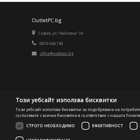
OutletPC.bg
София, ул."Любляна" 34
0879 048 745
office@outletpc.bg
Този уебсайт използва бисквитки
Този уебсайт използва бисквитки за подобряване на потребит
съгласявате с всички бисквитки в съответствие с нашата Полит
СТРОГО НЕОБХОДИМО
ЕФЕКТИВНОСТ
©2026 OutletPC.bg, Всички права запазени! Ди Ес Ай ООД