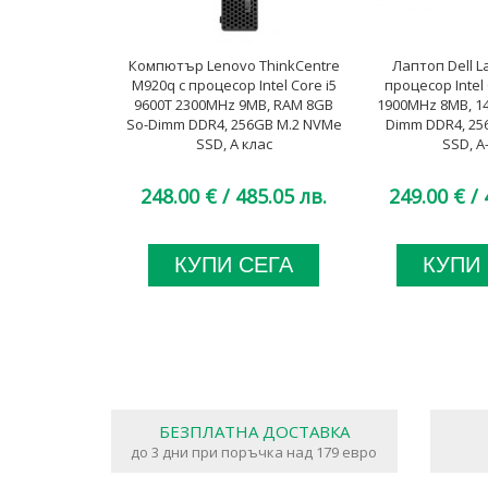
Компютър Lenovo ThinkCentre
Лаптоп Dell La
M920q с процесор Intel Core i5
процесор Intel 
9600T 2300MHz 9MB, RAM 8GB
1900MHz 8MB, 14
So-Dimm DDR4, 256GB M.2 NVMe
Dimm DDR4, 25
SSD, A клас
SSD, A
248.00 €
/ 485.05 лв.
249.00 €
/ 
КУПИ СЕГА
КУПИ
БЕЗПЛАТНА ДОСТАВКА
до 3 дни при поръчка над 179 евро