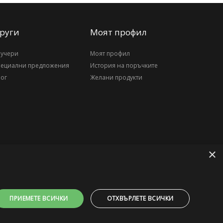
руги
Моят профил
аучери
Моят профил
пециални предложения
История на поръчките
ог
Желани продукти
×
ПРИЕМЕТЕ ВСИЧКИ
ОТХВЪРЛЕТЕ ВСИЧКИ