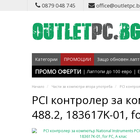
0879 048 745
office@outletpc.
Категории
ПРОМОЦИИ
Защо обновен лапт
ПРОМО ОФЕРТИ
|
Лаптопи до 100 евро
|
Е
Начало
Части за компютри втора употреба
PCI контро
PCI контролер за ко
488.2, 183617K-01, fo