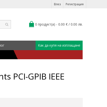
Влез
Регистрация
0 продукт(а) - 0.00 € / 0.00 лв.
лог
Как да купя на изплащане
ts PCI-GPIB IEEE