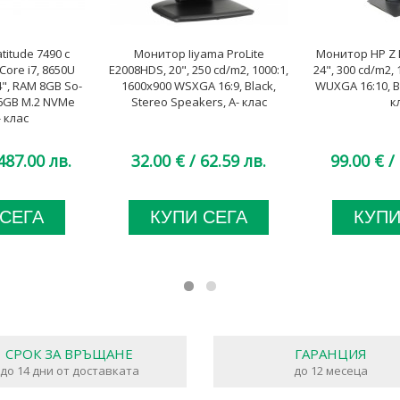
titude 7490 с
Монитор Iiyama ProLite
Монитор HP Z D
Core i7, 8650U
E2008HDS, 20", 250 cd/m2, 1000:1,
24", 300 cd/m2, 
", RAM 8GB So-
1600x900 WSXGA 16:9, Black,
WUXGA 16:10, Bl
6GB M.2 NVMe
Stereo Speakers, A- клас
к
- клас
487.00 лв.
32.00 €
/ 62.59 лв.
99.00 €
/ 
 СЕГА
КУПИ СЕГА
КУПИ
СРОК ЗА ВРЪЩАНЕ
ГАРАНЦИЯ
до 14 дни от доставката
до 12 месеца