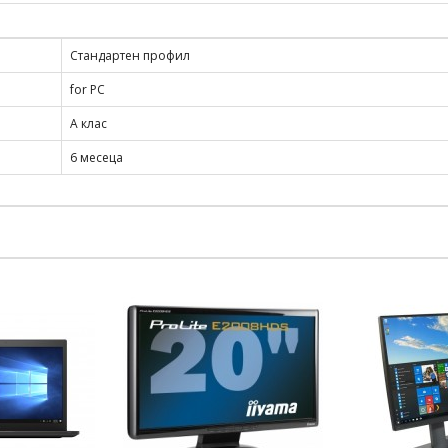
Стандартен профил
for PC
А клас
6 месеца