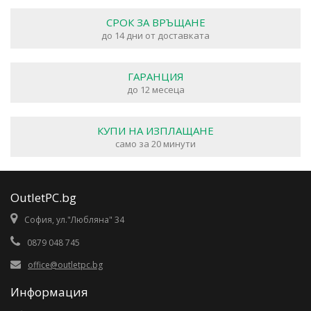
СРОК ЗА ВРЪЩАНЕ
до 14 дни от доставката
ГАРАНЦИЯ
до 12 месеца
КУПИ НА ИЗПЛАЩАНЕ
само за 20 минути
OutletPC.bg
София, ул."Любляна" 34
0879 048 745
office@outletpc.bg
Информация