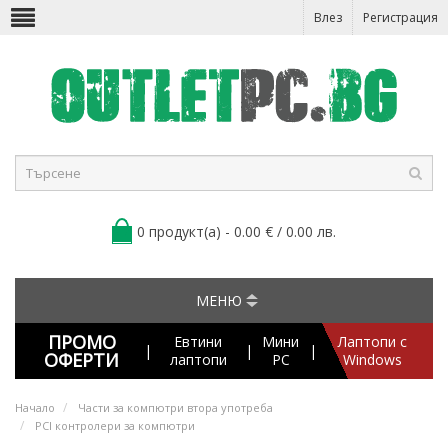
Влез
Регистрация
0 продукт(а) - 0.00 € / 0.00 лв.
МЕНЮ
ПРОМО
Евтини
Мини
Лаптопи с
|
|
|
ОФЕРТИ
лаптопи
PC
Windows
Начало
Части за компютри втора употреба
PCI контролери за компютри