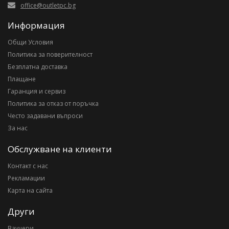
office@outletpc.bg
Информация
Общи Условия
Политика за поверителност
Безплатна доставка
Плащане
Гаранция и сервиз
Политика за отказ от поръчка
Често задавани въпроси
За нас
Обслужване на клиенти
Контакт с нас
Рекламации
Карта на сайта
Други
Ваучери