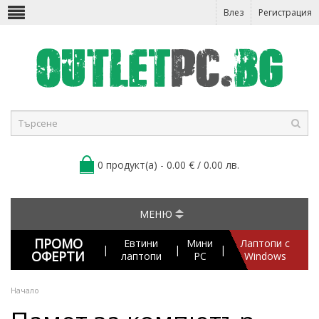
Влез
Регистрация
0 продукт(а) - 0.00 € / 0.00 лв.
МЕНЮ
ПРОМО
Евтини
Мини
Лаптопи с
|
|
|
ОФЕРТИ
лаптопи
PC
Windows
Начало