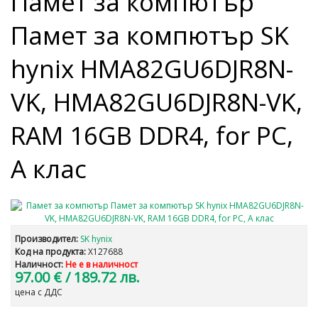
Памет за компютър
Памет за компютър SK
hynix HMA82GU6DJR8N-
VK, HMA82GU6DJR8N-VK,
RAM 16GB DDR4, for PC,
A клас
Производител:
SK hynix
Код на продукта:
X127688
Наличност:
Не е в наличност
97.00 €
/ 189.72 лв.
цена с ДДС