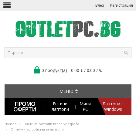
Влез
Регистрация
0 продукт(а) - 0.00 € / 0.00 лв.
МЕНЮ
ПРОМО
Евтини
Мини
Лаптопи с
|
|
|
ОФЕРТИ
лаптопи
PC
Windows
Начало
Части за лаптопи втора употреба
Оптични устройства за лаптопи