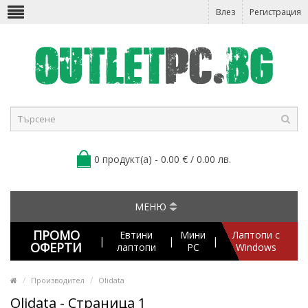
Влез
Регистрация
0 продукт(а) - 0.00 € / 0.00 лв.
МЕНЮ
ПРОМО
Евтини
Мини
Лаптопи с
|
|
|
ОФЕРТИ
лаптопи
PC
Windows
Производител
Olidata
Olidata - Страница 1