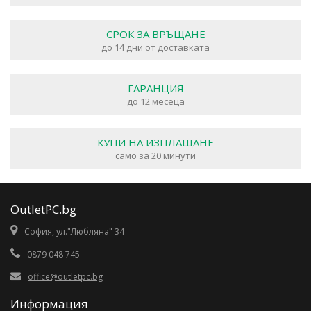
СРОК ЗА ВРЪЩАНЕ
до 14 дни от доставката
ГАРАНЦИЯ
до 12 месеца
КУПИ НА ИЗПЛАЩАНЕ
само за 20 минути
OutletPC.bg
София, ул."Любляна" 34
0879 048 745
office@outletpc.bg
Информация