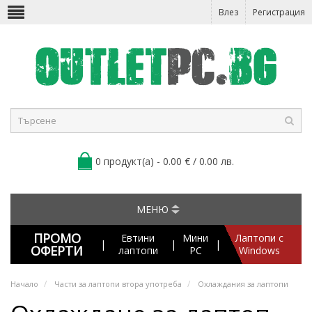
Влез
Регистрация
0 продукт(а) - 0.00 € / 0.00 лв.
МЕНЮ
ПРОМО
Евтини
Мини
Лаптопи с
|
|
|
ОФЕРТИ
лаптопи
PC
Windows
Начало
Части за лаптопи втора употреба
Охлаждания за лаптопи