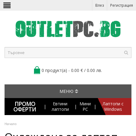
Влез
Регистрация
0 продукт(а) - 0.00 € / 0.00 лв.
МЕНЮ
ПРОМО
Евтини
Мини
Лаптопи с
|
|
|
ОФЕРТИ
лаптопи
PC
Windows
Начало