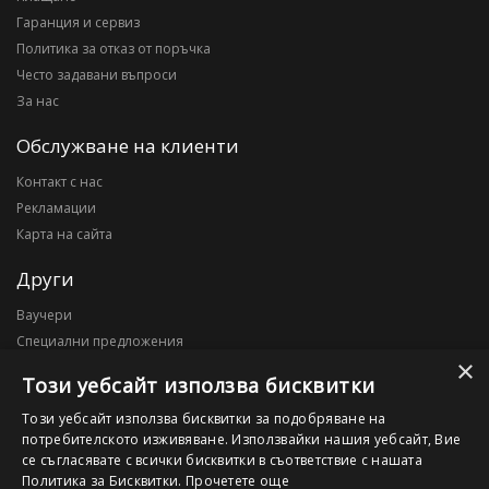
Гаранция и сервиз
Политика за отказ от поръчка
Често задавани въпроси
За нас
Обслужване на клиенти
Контакт с нас
Рекламации
Карта на сайта
Други
Ваучери
Специални предложения
×
Блог
Този уебсайт използва бисквитки
Моят профил
Този уебсайт използва бисквитки за подобряване на
потребителското изживяване. Използвайки нашия уебсайт, Вие
Моят профил
се съгласявате с всички бисквитки в съответствие с нашата
История на поръчките
Политика за Бисквитки.
Прочетете още