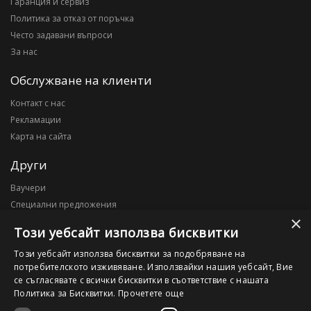
Гаранция и сервиз
Политика за отказ от поръчка
Често задавани въпроси
За нас
Обслужване на клиенти
Контакт с нас
Рекламации
Карта на сайта
Други
Ваучери
Специални предложения
×
Блог
Този уебсайт използва бисквитки
Моят профил
Този уебсайт използва бисквитки за подобряване на
потребителското изживяване. Използвайки нашия уебсайт, Вие
Моят профил
се съгласявате с всички бисквитки в съответствие с нашата
История на поръчките
Политика за Бисквитки.
Прочетете още
Желани продукти