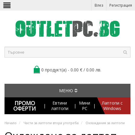
Влез
Регистрация
0 продукт(а) - 0.00 € / 0.00 лв.
МЕНЮ
ПРОМО
Евтини
Мини
Лаптопи с
|
|
|
ОФЕРТИ
лаптопи
PC
Windows
Начало
Части за лаптопи втора употреба
Охлаждания за лаптопи