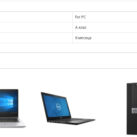
for PC
А клас
6 месеца