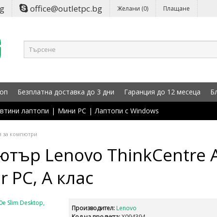
bg
office@outletpc.bg
Желани (0)
Плащане
оп
Безплатна доставка до 3 дни
Гаранция до 12 месеца
Б
втини лаптопи
|
Мини PC
|
Лаптопи с Windows
 за компютри
тър Lenovo ThinkCentre 
r PC, А клас
Производител:
Lenovo
Код на продукта:
X094394