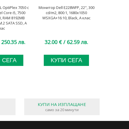
OptiPlex 7050 с
Монитор Dell E228WFP, 22", 300
Монитор NEC 
l Core i5, 7500
cd/m2, 800:1, 1680x1050
cd/m2, 1000:1
, RAM 8192MB
WSXGA+16:10, Black, A клас
16:10, Silv
M.2 SATA SSD, А
Speakers + 
лас
 250.35 лв.
32.00 €
/ 62.59 лв.
73.00 €
/
 СЕГА
КУПИ СЕГА
КУП
КУПИ НА ИЗПЛАЩАНЕ
само за 20 минути