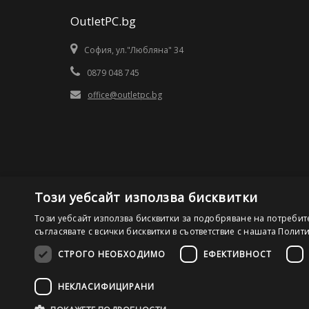
OutletPC.bg
София, ул."Любляна" 34
0879 048 745
office@outletpc.bg
Този уебсайт използва бисквитки
Този уебсайт използва бисквитки за подобряване на потребит
съгласявате с всички бисквитки в съответствие с нашата Полит
СТРОГО НЕОБХОДИМО
ЕФЕКТИВНОСТ
©2026 OutletPC.bg, Всички права запазени! Ди Ес Ай ООД
НЕКЛАСИФИЦИРАНИ