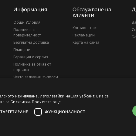
Информация
Обслужване на
Д
клиенти
Общи Условия
В
Контакт с нас
Политика за
С
поверителност
Рекламации
Бл
Безплатна доставка
Карта на сайта
Плащане
Гаранция и сервиз
Политика за отказ от
поръчка
Често задавани въпроси
За нас
елското изживяване. Използвайки нашия уебсайт, Вие се
ика за Бисквитки.
Прочетете още
ТАРГЕТИРАНЕ
ФУНКЦИОНАЛНОСТ
, ЕИК 203010795