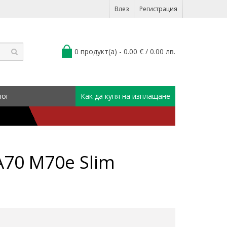
Влез
Регистрация
0 продукт(а) - 0.00 € / 0.00 лв.
лог
Как да купя на изплащане
A70 M70e Slim