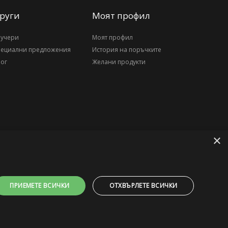
руги
Моят профил
аучери
Моят профил
пециални предложения
История на поръчките
ог
Желани продукти
×
ПРИЕМЕТЕ ВСИЧКИ
ОТХВЪРЛЕТЕ ВСИЧКИ