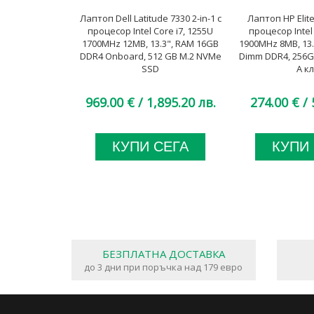
Лаптоп Dell Latitude 7330 2-in-1 с
Лаптоп HP Elit
процесор Intel Core i7, 1255U
процесор Intel
1700MHz 12MB, 13.3", RAM 16GB
1900MHz 8MB, 13.
DDR4 Onboard, 512 GB M.2 NVMe
Dimm DDR4, 256G
SSD
A к
969.00 €
/ 1,895.20 лв.
274.00 €
/ 
КУПИ СЕГА
КУПИ
БЕЗПЛАТНА ДОСТАВКА
до 3 дни при поръчка над 179 евро