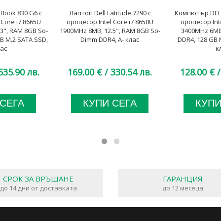
eBook 830 G6 с
Лаптоп Dell Latitude 7290 с
Компютър DELL 
 Core i7 8665U
процесор Intel Core i7 8650U
процесор Inte
3", RAM 8GB So-
1900MHz 8MB, 12.5", RAM 8GB So-
3400MHz 6MB
B M.2 SATA SSD,
Dimm DDR4, A- клас
DDR4, 128 GB 
лас
к
535.90 лв.
169.00 €
/ 330.54 лв.
128.00 €
/
 СЕГА
КУПИ СЕГА
КУПИ
СРОК ЗА ВРЪЩАНЕ
ГАРАНЦИЯ
до 14 дни от доставката
до 12 месеца