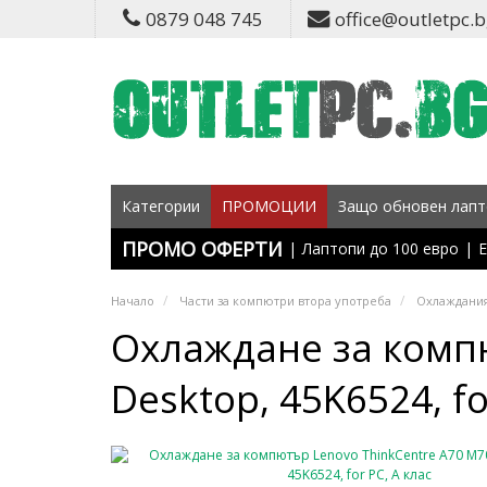
0879 048 745
office@outletpc.
Категории
ПРОМОЦИИ
Защо обновен лапт
ПРОМО ОФЕРТИ
|
Лаптопи до 100 евро
|
Е
Начало
Части за компютри втора употреба
Охлаждания
Охлаждане за компю
Desktop, 45K6524, fo