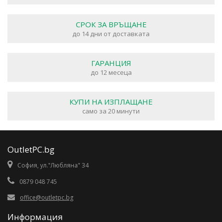
СРОК ЗА ВРЪЩАНЕ
до 14 дни от доставката
ГАРАНЦИЯ
до 12 месеца
КУПИ НА ИЗПЛАЩАНЕ
само за 20 минути
OutletPC.bg
София, ул."Любляна" 34
0879 048 745
office@outletpc.bg
Информация