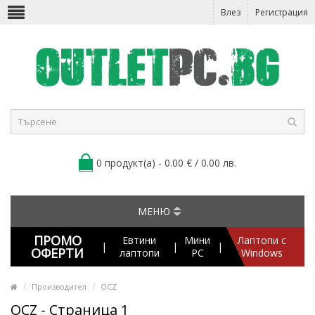
Влез
Регистрация
0 продукт(а) - 0.00 € / 0.00 лв.
МЕНЮ
ПРОМО
Евтини
Мини
Лаптопи с
|
|
|
ОФЕРТИ
лаптопи
PC
Windows
Производител
OCZ
OCZ - Страница 1