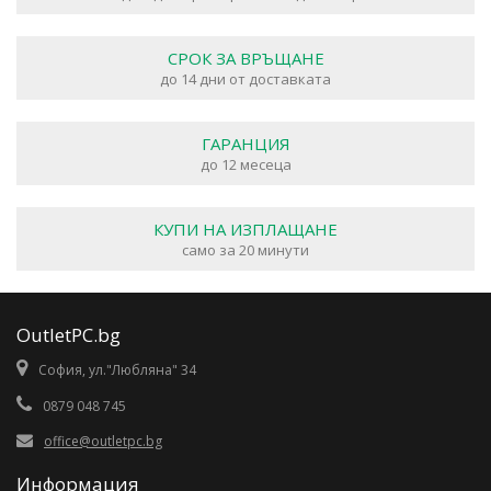
СРОК ЗА ВРЪЩАНЕ
до 14 дни от доставката
ГАРАНЦИЯ
до 12 месеца
КУПИ НА ИЗПЛАЩАНЕ
само за 20 минути
OutletPC.bg
София, ул."Любляна" 34
0879 048 745
office@outletpc.bg
Информация