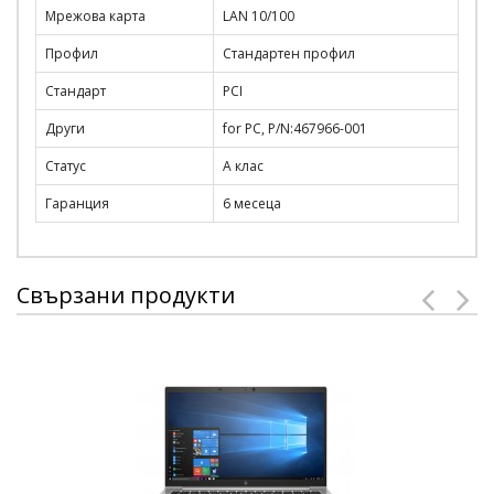
Мрежова карта
LAN 10/100
Профил
Стандартен профил
Стандарт
PCI
Други
for PC, P/N:467966-001
Статус
А клас
Гаранция
6 месеца
Свързани продукти