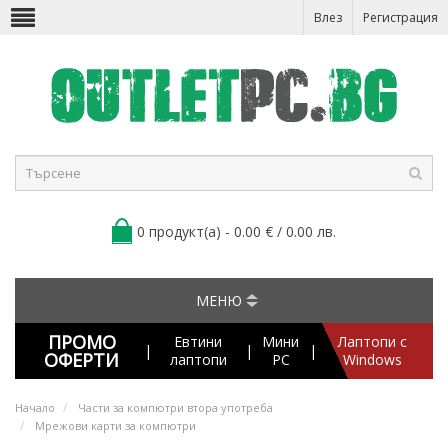
Влез
Регистрация
0 продукт(а) - 0.00 € / 0.00 лв.
МЕНЮ
ПРОМО
Евтини
Мини
Лаптопи с
|
|
|
ОФЕРТИ
лаптопи
PC
Windows
Начало
Части за компютри втора употреба
Мрежови карти за компютри