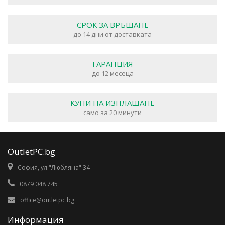
СРОК ЗА ВРЪЩАНЕ
до 14 дни от доставката
ГАРАНЦИЯ
до 12 месеца
КУПИ НА ИЗПЛАЩАНЕ
само за 20 минути
OutletPC.bg
София, ул."Любляна" 34
0879 048 745
office@outletpc.bg
Информация