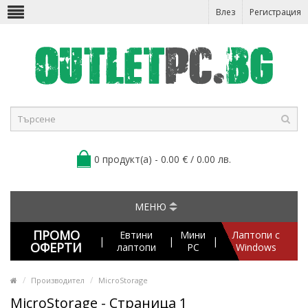
Влез
Регистрация
0 продукт(а) - 0.00 € / 0.00 лв.
МЕНЮ
ПРОМО
Евтини
Мини
Лаптопи с
|
|
|
ОФЕРТИ
лаптопи
PC
Windows
Производител
MicroStorage
MicroStorage - Страница 1