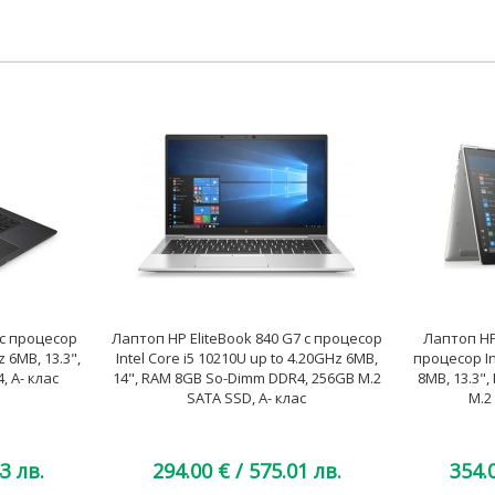
 с процесор
Лаптоп HP EliteBook 840 G7 с процесор
Лаптоп HP 
 6MB, 13.3",
Intel Core i5 10210U up to 4.20GHz 6MB,
процесор In
 A- клас
14", RAM 8GB So-Dimm DDR4, 256GB M.2
8MB, 13.3"
SATA SSD, A- клас
M.2
3 лв.
294.00 €
/ 575.01 лв.
354.