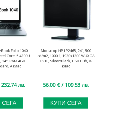
eBook Folio 1040
Монитор HP LP2465, 24", 500
Монитор Phili
tel Core i5 4300U
cd/m2, 1000:1, 1920x1200 WUXGA
cd/m2, 100
 14", RAM 4GB
16:10, Silver/Black, USB Hub, A-
WSXGA+16:10
ard, A клас
клас
 232.74 лв.
56.00 €
/ 109.53 лв.
44.00 €
 СЕГА
КУПИ СЕГА
КУП