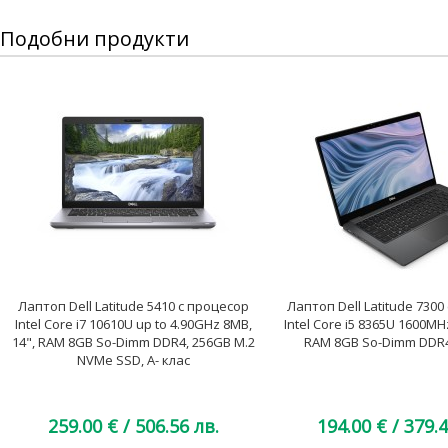
Подобни продукти
Лаптоп Dell Latitude 5410 с процесор
Лаптоп Dell Latitude 7300
Intel Core i7 10610U up to 4.90GHz 8MB,
Intel Core i5 8365U 1600MHz
14", RAM 8GB So-Dimm DDR4, 256GB M.2
RAM 8GB So-Dimm DDR4,
NVMe SSD, A- клас
259.00 €
/ 506.56 лв.
194.00 €
/ 379.4