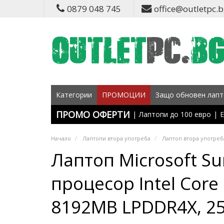
0879 048 745
office@outletpc.
Категории
ПРОМОЦИИ
Защо обновен лапт
ПРОМО ОФЕРТИ
|
Лаптопи до 100 евро
|
Е
Начало
Лаптопи втора употреба
Лаптоп втора употреба
Лаптоп Microsoft Su
процесор Intel Core 
8192MB LPDDR4X, 25