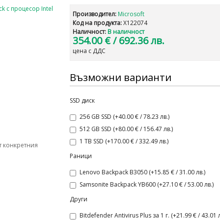
Производител:
Microsoft
Код на продукта:
X122074
Наличност:
В наличност
354.00 €
/ 692.36 лв.
цена с ДДС
Възможни варианти
SSD диск
256 GB SSD (+40.00 € / 78.23 лв.)
512 GB SSD (+80.00 € / 156.47 лв.)
1 TB SSD (+170.00 € / 332.49 лв.)
т конкретния
Раници
Lenovo Backpack B3050 (+15.85 € / 31.00 лв.)
Samsonite Backpack YB600 (+27.10 € / 53.00 лв.)
Други
Bitdefender Antivirus Plus за 1 г. (+21.99 € / 43.01 л