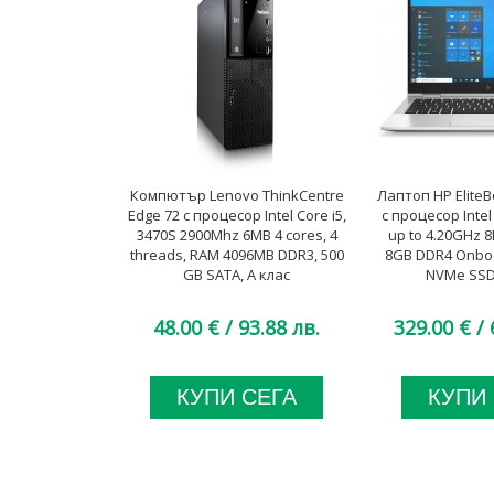
Компютър Lenovo ThinkCentre
Лаптоп HP EliteB
Edge 72 с процесор Intel Core i5,
с процесор Intel
3470S 2900Mhz 6MB 4 cores, 4
up to 4.20GHz 8
threads, RAM 4096MB DDR3, 500
8GB DDR4 Onboa
GB SATA, A клас
NVMe SSD,
48.00 €
/ 93.88 лв.
329.00 €
/ 
КУПИ СЕГА
КУПИ