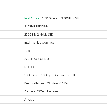
Intel Core i5
, 1035G7 up to 3.70GHz 6MB
8192MB LPDDR4X
256GB M.2 NVMe SSD
Intel Iris Plus Graphics
13.5"
2256x1504 QHD 3:2
NO OD
USB 3.2 and USB Type-C/Thunderbolt,
Preinstalled with Windows 11 Pro
Camera IPS Touchscreen
A- клас