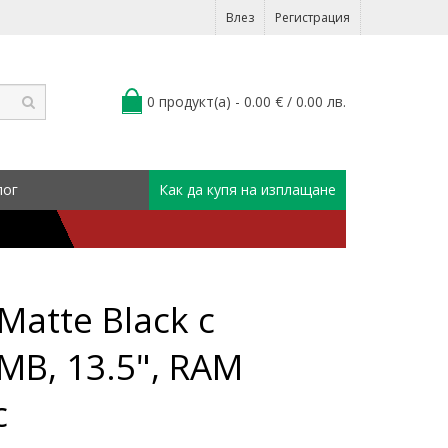
Влез
Регистрация
0 продукт(а) - 0.00 € / 0.00 лв.
лог
Как да купя на изплащане
Matte Black с
6MB, 13.5", RAM
с