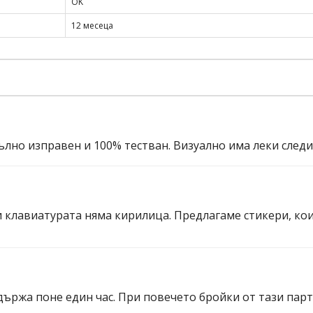
OK
12 месеца
ълно изправен и 100% тестван. Визуално има леки след
и клавиатурата няма кирилица. Предлагаме стикери, ко
ържа поне един час. При повечето бройки от тази партид