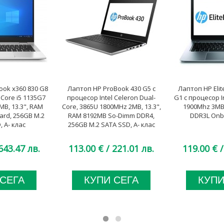
ook x360 830 G8
Лаптоп HP ProBook 430 G5 с
Лаптоп HP Elit
 Core i5 1135G7
процесор Intel Celeron Dual-
G1 с процесор In
MB, 13.3", RAM
Core, 3865U 1800MHz 2MB, 13.3",
1900Mhz 3MB,
rd, 256GB M.2
RAM 8192MB So-Dimm DDR4,
DDR3L Onbo
 A- клас
256GB M.2 SATA SSD, A- клас
643.47 лв.
113.00 €
/ 221.01 лв.
119.00 €
/
 СЕГА
КУПИ СЕГА
КУПИ