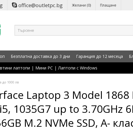
bg
office@outletpc.bg
Желани (0)
Плащане
оп
Безплатна доставка до 3 дни
Гаранция до 12 месеца
Б
втини лаптопи
|
Мини PC
|
Лаптопи с Windows
 до 1000 лв
rface Laptop 3 Model 1868 
i5, 1035G7 up to 3.70GHz 
6GB M.2 NVMe SSD, A- кла