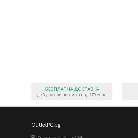
БЕЗПЛАТНА ДОСТАВКА
до 3 дни при поръчка над 179 евро
OutletPC.bg
София, ул."Любляна" 34