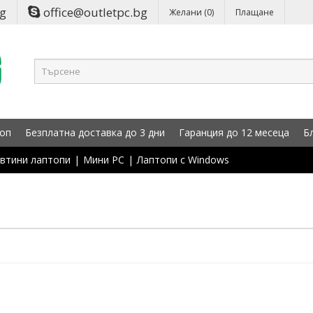
bg
office@outletpc.bg
Желани (0)
Плащане
оп
Безплатна доставка до 3 дни
Гаранция до 12 месеца
Б
втини лаптопи
|
Мини PC
|
Лаптопи с Windows