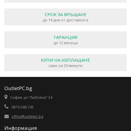
СРОК ЗА ВРЪЩАНЕ
до 14 дни от доставката
ГАРАНЦИЯ
до 12 месеца
КУПИ НА ИЗПЛАЩАНЕ
само за 20 минути
OutletPC.bg
София, ул."Любляна" 34
0879 048 745
office@outletpc.bg
Информация