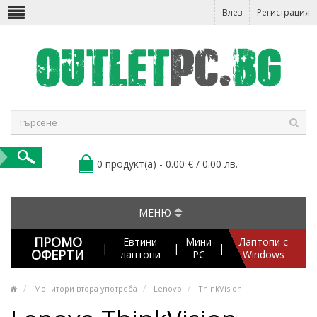
Влез
Регистрация
0 продукт(а) - 0.00 € / 0.00 лв.
МЕНЮ
ПРОМО
Евтини
Мини
Лаптопи с
|
|
|
ОФЕРТИ
лаптопи
PC
Windows
Монитори втора употреба
Lenovo
ThinkVision