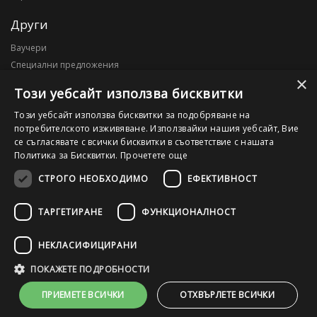
Други
Ваучери
Специални предложения
×
Блог
Този уебсайт използва бисквитки
Моят профил
Този уебсайт използва бисквитки за подобряване на
потребителското изживяване. Използвайки нашия уебсайт, Вие
Моят профил
се съгласявате с всички бисквитки в съответствие с нашата
История на поръчките
Политика за Бисквитки.
Прочетете още
Желани продукти
СТРОГО НЕОБХОДИМО
ЕФЕКТИВНОСТ
ТАРГЕТИРАНЕ
ФУНКЦИОНАЛНОСТ
©2026 OutletPC.bg, Всички права запазени! Ди Ес Ай ООД, ЕИК
203010795
НЕКЛАСИФИЦИРАНИ
ПОКАЖЕТЕ ПОДРОБНОСТИ
ПРИЕМЕТЕ ВСИЧКИ
ОТХВЪРЛЕТЕ ВСИЧКИ