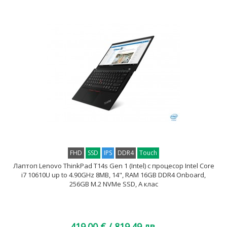
FHD
SSD
IPS
DDR4
Touch
Лаптоп Lenovo ThinkPad T14s Gen 1 (Intel) с процесор Intel Core
i7 10610U up to 4.90GHz 8MB, 14", RAM 16GB DDR4 Onboard,
256GB M.2 NVMe SSD, A клас
419.00 €
/ 819.49 лв.