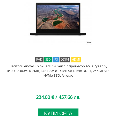
FHD
SSD
IPS
DDR4
HDMI
Лаптоп Lenovo ThinkPad L14 Gen 1 с процесор AMD Ryzen 5,
4500U 2300MHz 8MB, 14", RAM 8192MB So-Dimm DDR4, 256GB M.2
NVMe SSD, A- клас
234.00 €
/ 457.66 лв.
КУПИ СЕГА