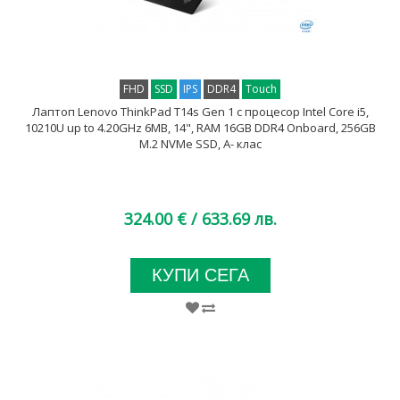
FHD
SSD
IPS
DDR4
Touch
Лаптоп Lenovo ThinkPad T14s Gen 1 с процесор Intel Core i5,
10210U up to 4.20GHz 6MB, 14", RAM 16GB DDR4 Onboard, 256GB
M.2 NVMe SSD, A- клас
324.00 €
/ 633.69 лв.
КУПИ СЕГА