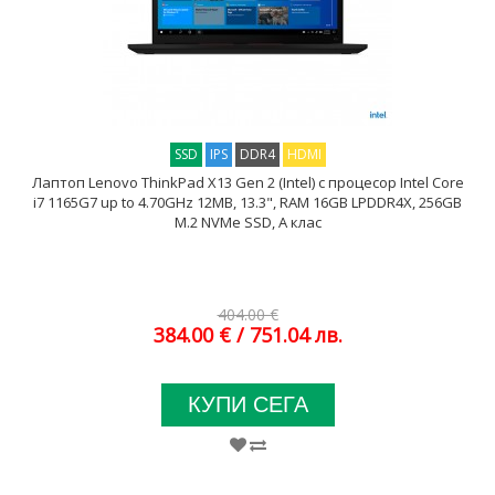
SSD
IPS
DDR4
HDMI
Лаптоп Lenovo ThinkPad X13 Gen 2 (Intel) с процесор Intel Core
i7 1165G7 up to 4.70GHz 12MB, 13.3", RAM 16GB LPDDR4X, 256GB
M.2 NVMe SSD, A клас
404.00 €
384.00 €
/ 751.04 лв.
КУПИ СЕГА