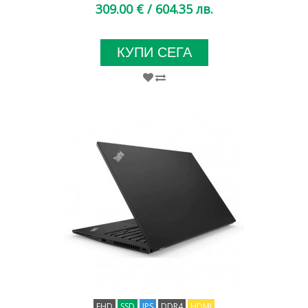
309.00 €
/ 604.35 лв.
КУПИ СЕГА
FHD
SSD
IPS
DDR4
HDMI