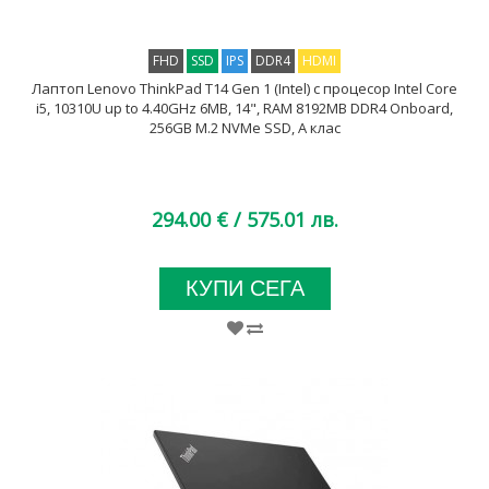
FHD
SSD
IPS
DDR4
HDMI
Лаптоп Lenovo ThinkPad T14 Gen 1 (Intel) с процесор Intel Core
i5, 10310U up to 4.40GHz 6MB, 14", RAM 8192MB DDR4 Onboard,
256GB M.2 NVMe SSD, A клас
294.00 €
/ 575.01 лв.
КУПИ СЕГА