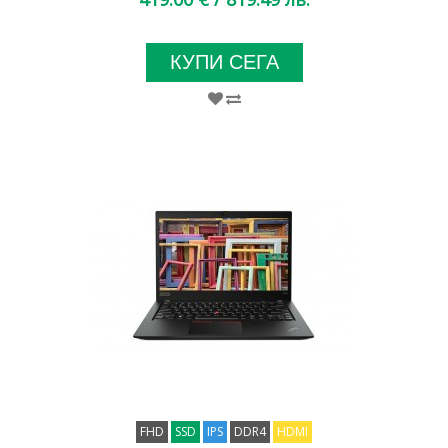
КУПИ СЕГА
FHD
SSD
IPS
DDR4
HDMI