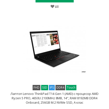
FHD
SSD
IPS
DDR4
Touch
Лаптоп Lenovo ThinkPad T14 Gen 1 (AMD) с процесор AMD
Ryzen 5 PRO, 4650U 2100MHz 8MB, 14", RAM 8192MB DDR4
Onboard, 256GB M.2 NVMe SSD, A клас