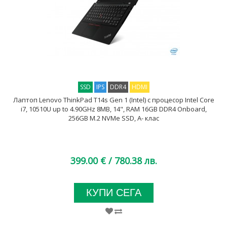
SSD
IPS
DDR4
HDMI
Лаптоп Lenovo ThinkPad T14s Gen 1 (Intel) с процесор Intel Core
i7, 10510U up to 4.90GHz 8MB, 14", RAM 16GB DDR4 Onboard,
256GB M.2 NVMe SSD, A- клас
399.00 €
/ 780.38 лв.
КУПИ СЕГА