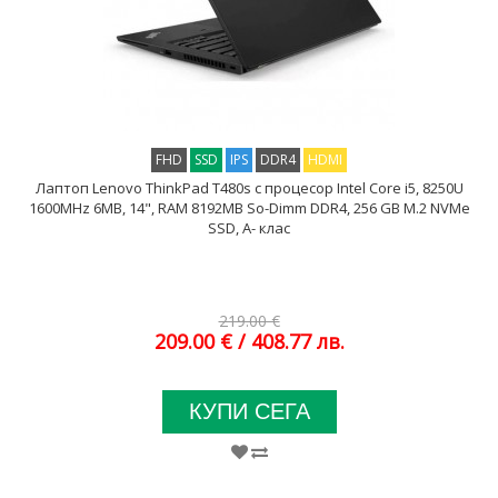
FHD
SSD
IPS
DDR4
HDMI
Лаптоп Lenovo ThinkPad T480s с процесор Intel Core i5, 8250U
1600MHz 6MB, 14", RAM 8192MB So-Dimm DDR4, 256 GB M.2 NVMe
SSD, A- клас
219.00 €
209.00 €
/ 408.77 лв.
КУПИ СЕГА