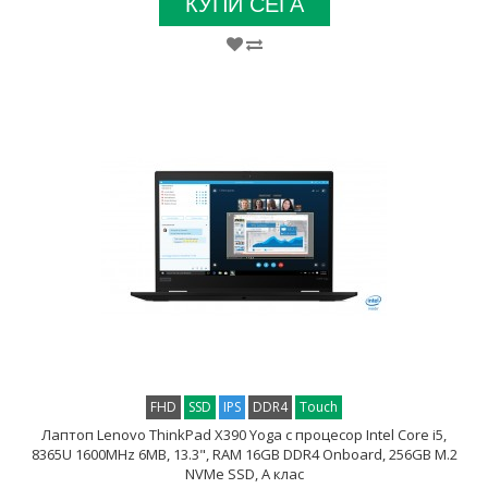
КУПИ СЕГА
FHD
SSD
IPS
DDR4
Touch
Лаптоп Lenovo ThinkPad X390 Yoga с процесор Intel Core i5,
8365U 1600MHz 6MB, 13.3", RAM 16GB DDR4 Onboard, 256GB M.2
NVMe SSD, A клас