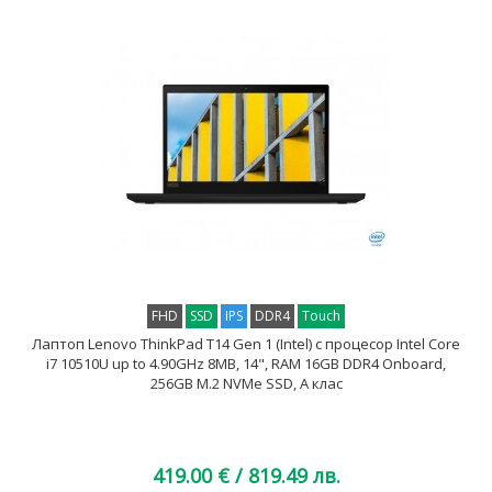
FHD
SSD
IPS
DDR4
Touch
Лаптоп Lenovo ThinkPad T14 Gen 1 (Intel) с процесор Intel Core
i7 10510U up to 4.90GHz 8MB, 14", RAM 16GB DDR4 Onboard,
256GB M.2 NVMe SSD, A клас
419.00 €
/ 819.49 лв.