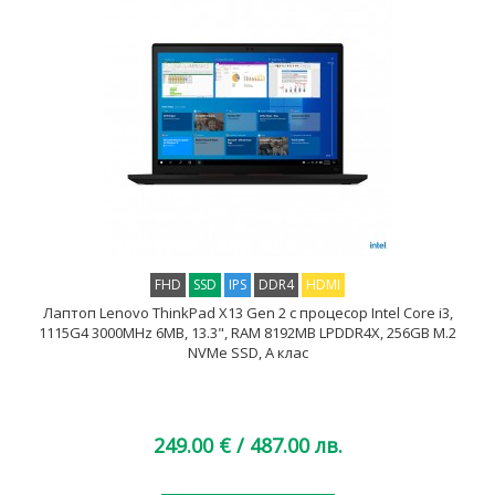
FHD
SSD
IPS
DDR4
HDMI
Лаптоп Lenovo ThinkPad X13 Gen 2 с процесор Intel Core i3,
1115G4 3000MHz 6MB, 13.3", RAM 8192MB LPDDR4X, 256GB M.2
NVMe SSD, A клас
249.00 €
/ 487.00 лв.