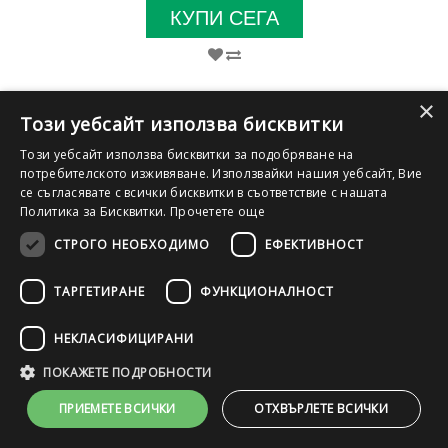
КУПИ СЕГА
×
Този уебсайт използва бисквитки
Този уебсайт използва бисквитки за подобряване на
потребителското изживяване. Използвайки нашия уебсайт, Вие
се съгласявате с всички бисквитки в съответствие с нашата
Политика за Бисквитки.
Прочетете още
СТРОГО НЕОБХОДИМО
ЕФЕКТИВНОСТ
ТАРГЕТИРАНЕ
ФУНКЦИОНАЛНОСТ
НЕКЛАСИФИЦИРАНИ
ПОКАЖЕТЕ ПОДРОБНОСТИ
FHD
SSD
IPS
DDR4
Touch
ПРИЕМЕТЕ ВСИЧКИ
ОТХВЪРЛЕТЕ ВСИЧКИ
Лаптоп Lenovo ThinkPad T14 Gen 1 (AMD) с процесор AMD
Ryzen 7 PRO 4750U 1700MHz 8MB, 14", RAM 16GB DDR4 Onboard,