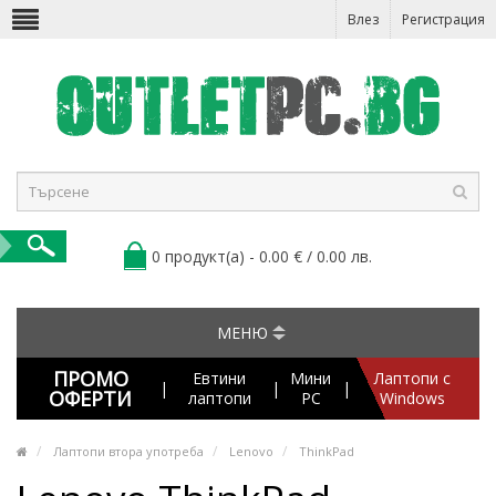
Влез
Регистрация
0 продукт(а) - 0.00 € / 0.00 лв.
МЕНЮ
ПРОМО
Евтини
Мини
Лаптопи с
|
|
|
ОФЕРТИ
лаптопи
PC
Windows
Лаптопи втора употреба
Lenovo
ThinkPad