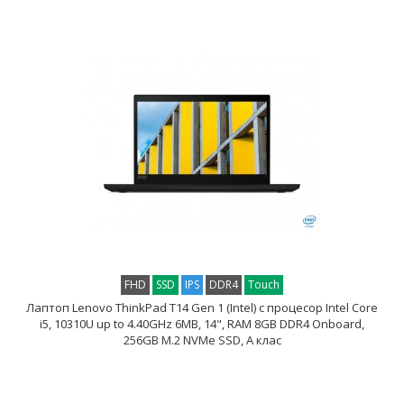
FHD
SSD
IPS
DDR4
Touch
Лаптоп Lenovo ThinkPad T14 Gen 1 (Intel) с процесор Intel Core
i5, 10310U up to 4.40GHz 6MB, 14", RAM 8GB DDR4 Onboard,
256GB M.2 NVMe SSD, A клас