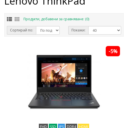
Lenovo ThinkPad
Продукти, добавени за сравняване: (0)
Сортирай по:
Покажи:
-5%
FHD
SSD
IPS
DDR4
HDMI