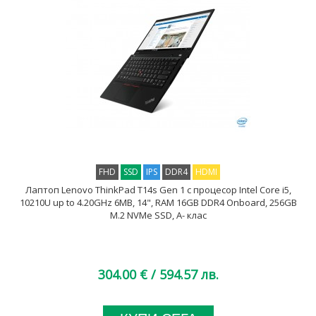
FHD
SSD
IPS
DDR4
HDMI
Лаптоп Lenovo ThinkPad T14s Gen 1 с процесор Intel Core i5,
10210U up to 4.20GHz 6MB, 14", RAM 16GB DDR4 Onboard, 256GB
M.2 NVMe SSD, A- клас
304.00 €
/ 594.57 лв.