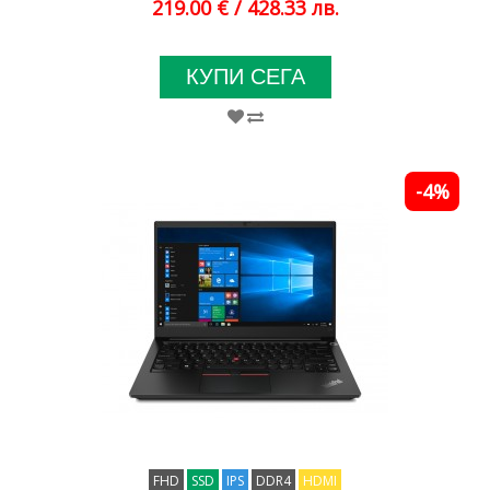
219.00 €
/ 428.33 лв.
КУПИ СЕГА
-4%
FHD
SSD
IPS
DDR4
HDMI