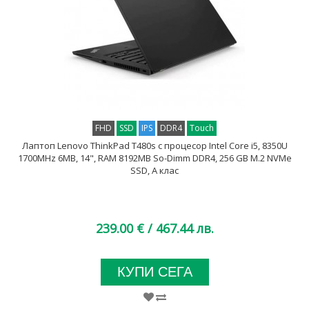
FHD
SSD
IPS
DDR4
Touch
Лаптоп Lenovo ThinkPad T480s с процесор Intel Core i5, 8350U
1700MHz 6MB, 14", RAM 8192MB So-Dimm DDR4, 256 GB M.2 NVMe
SSD, A клас
239.00 €
/ 467.44 лв.
КУПИ СЕГА