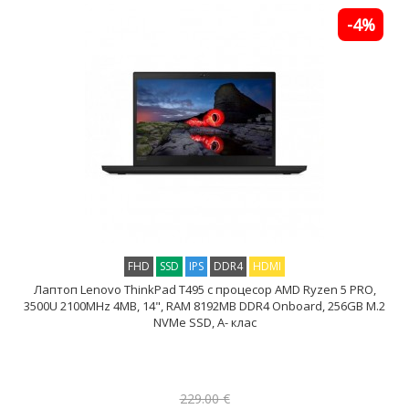
-4%
FHD
SSD
IPS
DDR4
HDMI
Лаптоп Lenovo ThinkPad T495 с процесор AMD Ryzen 5 PRO,
3500U 2100MHz 4MB, 14", RAM 8192MB DDR4 Onboard, 256GB M.2
NVMe SSD, A- клас
229.00 €